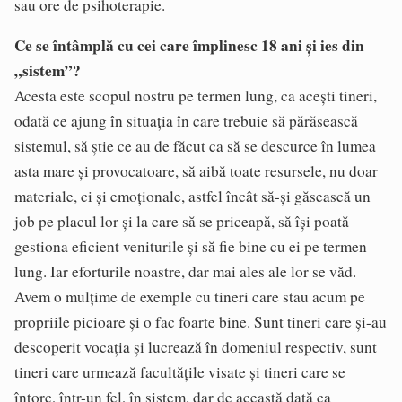
sau ore de psihoterapie.
Ce se întâmplă cu cei care împlinesc 18 ani și ies din
„sistem”?
Acesta este scopul nostru pe termen lung, ca aceşti tineri,
odată ce ajung în situaţia în care trebuie să părăsească
sistemul, să ştie ce au de făcut ca să se descurce în lumea
asta mare şi provocatoare, să aibă toate resursele, nu doar
materiale, ci şi emoţionale, astfel încât să-şi găsească un
job pe placul lor şi la care să se priceapă, să îşi poată
gestiona eficient veniturile şi să fie bine cu ei pe termen
lung. Iar eforturile noastre, dar mai ales ale lor se văd.
Avem o mulţime de exemple cu tineri care stau acum pe
propriile picioare şi o fac foarte bine. Sunt tineri care şi-au
descoperit vocaţia şi lucrează în domeniul respectiv, sunt
tineri care urmează facultăţile visate şi tineri care se
întorc, într-un fel, în sistem, dar de această dată ca