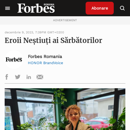
Abonare
ADVERTISEMENT
decembrie 9, 2023, 7:39PM GMT+0200
Eroii Neștiuți ai Sărbătorilor
Forbes Romania
HONOR BrandVoice