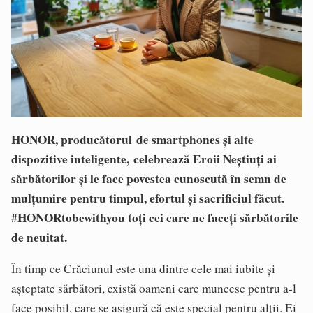
HONOR,
producătorul de smartphones și alte
dispozitive inteligente,
celebrează Eroii Neștiuți ai
sărbătorilor și le face povestea cunoscută în semn de
mulțumire pentru timpul, efortul și sacrificiul făcut.
#HONORtobewithyou toți cei care ne faceți sărbătorile
de neuitat.
În timp ce Crăciunul este una dintre cele mai iubite și
așteptate sărbători, există oameni care muncesc pentru a-l
face posibil, care se asigură că este special pentru alții. Ei