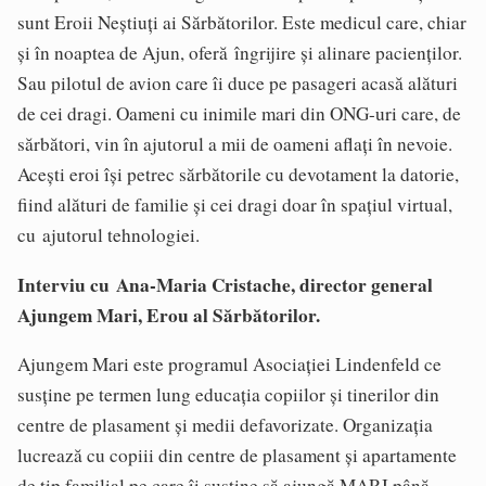
sunt Eroii Neștiuți ai Sărbătorilor. Este medicul care, chiar
și în noaptea de Ajun, oferă îngrijire și alinare pacienților.
Sau pilotul de avion care îi duce pe pasageri acasă alături
de cei dragi. Oameni cu inimile mari din ONG-uri care, de
sărbători, vin în ajutorul a mii de oameni aflați în nevoie.
Acești eroi își petrec sărbătorile cu devotament la datorie,
fiind alături de familie și cei dragi doar în spațiul virtual,
cu ajutorul tehnologiei.
Interviu cu Ana-Maria Cristache, director general
Ajungem Mari, Erou al Sărbătorilor.
Ajungem Mari este programul Asociaţiei Lindenfeld ce
susţine pe termen lung educaţia copiilor şi tinerilor din
centre de plasament şi medii defavorizate. Organizația
lucrează cu copiii din centre de plasament şi apartamente
de tip familial pe care îi susţine să ajungă MARI până