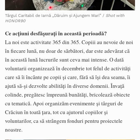
Târgul Caritabil de Iarnă „Dăruim și Ajungem Mari” /
Shot with
HONOR90
Ce acțiuni desfășurați în această perioadă?
La noi este activitate 365 din 365. Copiii au nevoie de noi
în fiecare lună, nu doar de sărbători, dar este adevărat că
în această lună lucrurile sunt ceva mai intense. O dată
voluntarii organizează în decembrie tot felul de activităţi
care să îi încânte pe copii şi care, fără să îşi dea seama, îi
ajută să-şi dezvolte abilităţi în diverse domenii. Învaţă
colinde, pregătesc împreună bunătăţi, bricolează obiecte
cu tematică. Apoi organizăm evenimente şi târguri de
Crăciun în toată ţara, tot cu ajutorul copiilor şi
voluntarilor, ca să strângem fonduri pentru proiectele
noastre.