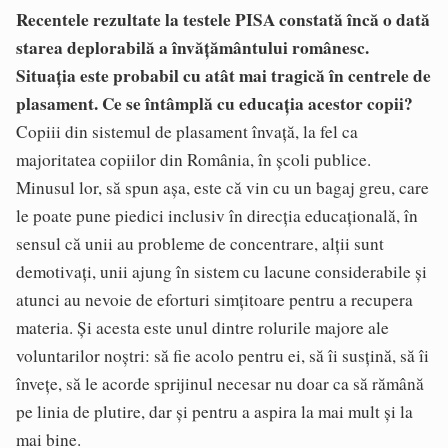
Recentele rezultate la testele PISA constată încă o dată
starea deplorabilă a învățământului românesc.
Situația este probabil cu atât mai tragică în centrele de
plasament. Ce se întâmplă cu educația acestor copii?
Copiii din sistemul de plasament învaţă, la fel ca
majoritatea copiilor din România, în şcoli publice.
Minusul lor, să spun aşa, este că vin cu un bagaj greu, care
le poate pune piedici inclusiv în direcţia educaţională, în
sensul că unii au probleme de concentrare, alţii sunt
demotivaţi, unii ajung în sistem cu lacune considerabile şi
atunci au nevoie de eforturi simţitoare pentru a recupera
materia. Şi acesta este unul dintre rolurile majore ale
voluntarilor noştri: să fie acolo pentru ei, să îi susţină, să îi
înveţe, să le acorde sprijinul necesar nu doar ca să rămână
pe linia de plutire, dar şi pentru a aspira la mai mult şi la
mai bine.