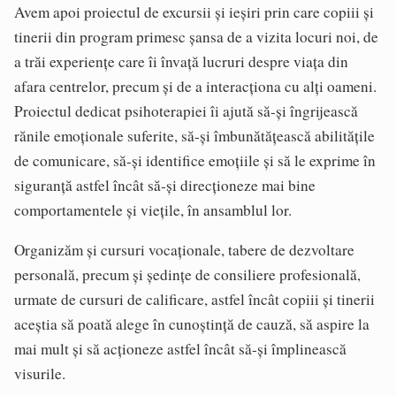
Avem apoi proiectul de excursii şi ieşiri prin care copiii şi
tinerii din program primesc şansa de a vizita locuri noi, de
a trăi experienţe care îi învaţă lucruri despre viaţa din
afara centrelor, precum şi de a interacţiona cu alţi oameni.
Proiectul dedicat psihoterapiei îi ajută să-şi îngrijească
rănile emoţionale suferite, să-şi îmbunătăţească abilităţile
de comunicare, să-şi identifice emoţiile şi să le exprime în
siguranţă astfel încât să-şi direcţioneze mai bine
comportamentele şi vieţile, în ansamblul lor.
Organizăm şi cursuri vocaţionale, tabere de dezvoltare
personală, precum şi şedinţe de consiliere profesională,
urmate de cursuri de calificare, astfel încât copiii şi tinerii
aceştia să poată alege în cunoştinţă de cauză, să aspire la
mai mult şi să acţioneze astfel încât să-şi împlinească
visurile.