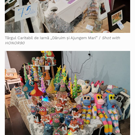
Târgul Caritabil de Iarnă „Dăruim și Ajungem Mari” /
Shot with
HONOR90