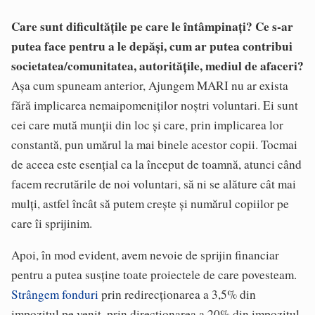
Care sunt dificultățile pe care le întâmpinați? Ce s-ar
putea face pentru a le depăși, cum ar putea contribui
societatea/comunitatea, autoritățile, mediul de afaceri?
Aşa cum spuneam anterior, Ajungem MARI nu ar exista
fără implicarea nemaipomeniţilor noştri voluntari. Ei sunt
cei care mută munţii din loc şi care, prin implicarea lor
constantă, pun umărul la mai binele acestor copii. Tocmai
de aceea este esenţial ca la început de toamnă, atunci când
facem recrutările de noi voluntari, să ni se alăture cât mai
mulţi, astfel încât să putem creşte şi numărul copiilor pe
care îi sprijinim.
Apoi, în mod evident, avem nevoie de sprijin financiar
pentru a putea susţine toate proiectele de care povesteam.
Strângem fonduri
prin redirecţionarea a 3,5% din
impozitul pe venit, prin direcţionarea a 20% din impozitul