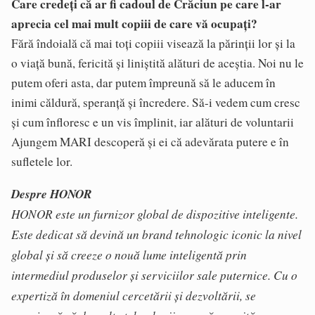
Care credeți că ar fi cadoul de Crăciun pe care l-ar
aprecia cel mai mult copiii de care vă ocupați?
Fără îndoială că mai toţi copiii visează la părinţii lor şi la
o viaţă bună, fericită şi liniştită alături de aceştia. Noi nu le
putem oferi asta, dar putem împreună să le aducem în
inimi căldură, speranţă şi încredere. Să-i vedem cum cresc
şi cum înfloresc e un vis împlinit, iar alături de voluntarii
Ajungem MARI descoperă şi ei că adevărata putere e în
sufletele lor.
Despre HONOR
HONOR este un furnizor global de dispozitive inteligente.
Este dedicat să devină un brand tehnologic iconic la nivel
global și să creeze o nouă lume inteligentă prin
intermediul produselor și serviciilor sale puternice. Cu o
expertiză în domeniul cercetării și dezvoltării, se