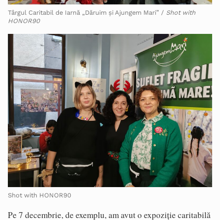
Târgul Caritabil de Iarnă „Dăruim și Ajungem Mari” /
Shot with
HONOR90
Shot with HONOR90
Pe 7 decembrie, de exemplu, am avut o expoziţie caritabilă