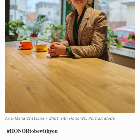
Ana-Maria Cristache /
Shot with Honor90, Portrait Mode
#HONORtobewithyou