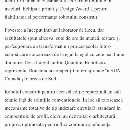
locul 1 în lume în clasamentul scorurilor obținute în
meciuri. Echipa a primit și Design Award I, pentru
fiabilitatea și performanța robotului construit.
Povestea a început într-un laborator de liceu, dar
rezultatele spun altceva: sute de ore de muncă, testare și
perfecționare au transformat un proiect școlar într-o
echipă care concurează de la egal la egal cu cele mai bune
din lume. De-a lungul anilor, Quantum Robotics a
reprezentat România la competiții internaționale în SUA,
Canada și Coreea de Sud.
Robotul construit pentru această ediție reprezintă un salt
tehnic față de soluțiile convenționale. În loc să folosească
mecanisme rotative de tip indexare circulară, standard în
competițiile de profil, elevii au dezvoltat o arhitectură
proprie, optimizată pentru flux continuu și eficiență