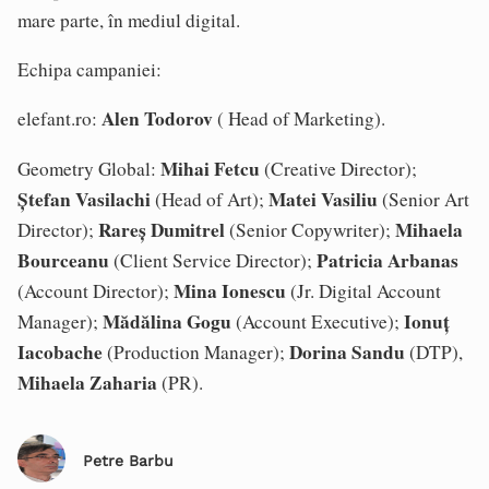
mare parte, în mediul digital.
Echipa campaniei:
Alen Todorov
elefant.ro:
( Head of Marketing).
Mihai Fetcu
Geometry Global:
(Creative Director);
Ștefan Vasilachi
Matei Vasiliu
(Head of Art);
(Senior Art
Rareș Dumitrel
Mihaela
Director);
(Senior Copywriter);
Bourceanu
Patricia Arbanas
(Client Service Director);
Mina Ionescu
(Account Director);
(Jr. Digital Account
Mădălina Gogu
Ionuț
Manager);
(Account Executive);
Iacobache
Dorina Sandu
(Production Manager);
(DTP),
Mihaela Zaharia
(PR).
Petre Barbu