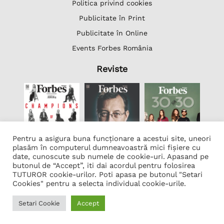
Politica privind cookies
Publicitate în Print
Publicitate în Online
Events Forbes România
Reviste
Pentru a asigura buna funcționare a acestui site, uneori
plasăm în computerul dumneavoastră mici fișiere cu
date, cunoscute sub numele de cookie-uri. Apasand pe
butonul de “Accept”, iti dai acordul pentru folosirea
Lista Firme
TUTUROR cookie-urilor. Poti apasa pe butonul "Setari
Transcription Software Vatis Tech
Cookies" pentru a selecta individual cookie-urile.
Găzduire web
Setari Cookie
Accept
Developed by
Neo Vision