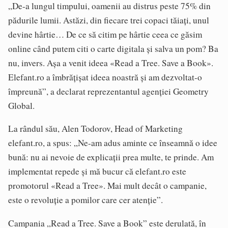
„De-a lungul timpului, oamenii au distrus peste 75% din
pădurile lumii. Astăzi, din fiecare trei copaci tăiați, unul
devine hârtie… De ce să citim pe hârtie ceea ce găsim
online când putem citi o carte digitala și salva un pom? Ba
nu, invers. Așa a venit ideea «Read a Tree. Save a Book».
Elefant.ro a îmbrățișat ideea noastră și am dezvoltat-o
împreună”, a declarat reprezentantul agenției Geometry
Global.
La rândul său, Alen Todorov, Head of Marketing
elefant.ro, a spus: „Ne-am adus aminte ce înseamnă o idee
bună: nu ai nevoie de explicații prea multe, te prinde. Am
implementat repede și mă bucur că elefant.ro este
promotorul «Read a Tree». Mai mult decât o campanie,
este o revoluție a pomilor care cer atenție”.
Campania „Read a Tree. Save a Book” este derulată, în