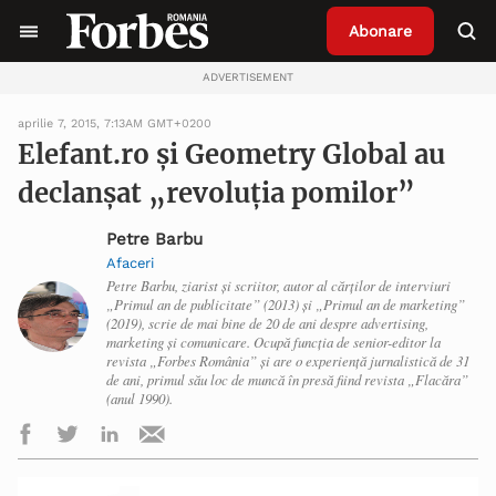
Abonare
ADVERTISEMENT
aprilie 7, 2015, 7:13AM GMT+0200
Elefant.ro și Geometry Global au
declanșat „revoluția pomilor”
Petre Barbu
Afaceri
Petre Barbu, ziarist și scriitor, autor al cărților de interviuri
„Primul an de publicitate” (2013) și „Primul an de marketing”
(2019), scrie de mai bine de 20 de ani despre advertising,
marketing și comunicare. Ocupă funcția de senior-editor la
revista „Forbes România” și are o experiență jurnalistică de 31
de ani, primul său loc de muncă în presă fiind revista „Flacăra”
(anul 1990).