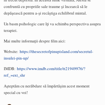
confruntă cu propriile sale traume și încearcă să le
depășească pentru a-și recâștiga echilibrul mintal.
Un basm psihologic care îți va schimba perspectiva asupra
terapiei.
Mai multe informații despre film aici:
Website:
https://thesecretofpinupisland.com/secretul-
insulei-pin-up/
IMDB:
https://www.imdb.com/title/tt21949976/?
ref_=ext_shr
Așteptăm cu nerăbdare să împărtășim acest moment
special cu voi!