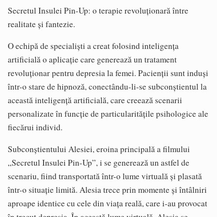
Secretul Insulei Pin-Up: o terapie revoluționară între
realitate și fantezie.
O echipă de specialiști a creat folosind inteligența
artificială o aplicație care generează un tratament
revoluționar pentru depresia la femei. Pacienții sunt induși
într-o stare de hipnoză, conectându-li-se subconștientul la
această inteligență artificială, care creează scenarii
personalizate în funcție de particularitățile psihologice ale
fiecărui individ.
Subconștientului Alesiei, eroina principală a filmului
„Secretul Insulei Pin-Up”, i se generează un astfel de
scenariu, fiind transportată într-o lume virtuală și plasată
într-o situație limită. Alesia trece prin momente și întâlniri
aproape identice cu cele din viața reală, care i-au provocat
în trecut depresia. În această lume virtuală, Alesia se