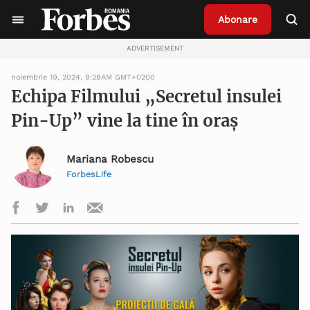
Abonare
ADVERTISEMENT
noiembrie 19, 2024, 9:28AM GMT+0200
Echipa Filmului „Secretul insulei
Pin-Up” vine la tine în oraș
Mariana Robescu
ForbesLife