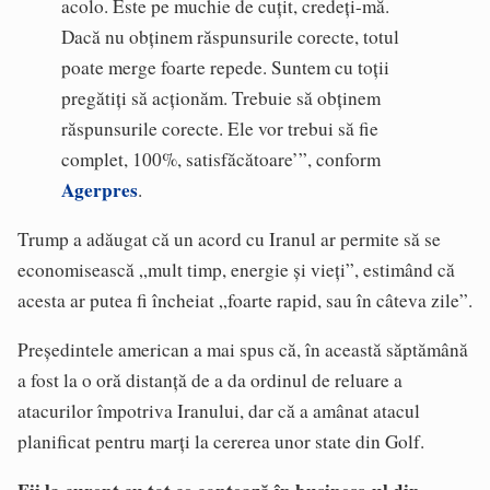
acolo. Este pe muchie de cuțit, credeți-mă.
Dacă nu obținem răspunsurile corecte, totul
poate merge foarte repede. Suntem cu toții
pregătiți să acționăm. Trebuie să obținem
răspunsurile corecte. Ele vor trebui să fie
complet, 100%, satisfăcătoare’”, conform
Agerpres
.
Trump a adăugat că un acord cu Iranul ar permite să se
economisească „mult timp, energie și vieți”, estimând că
acesta ar putea fi încheiat „foarte rapid, sau în câteva zile”.
Președintele american a mai spus că, în această săptămână
a fost la o oră distanță de a da ordinul de reluare a
atacurilor împotriva Iranului, dar că a amânat atacul
planificat pentru marți la cererea unor state din Golf.