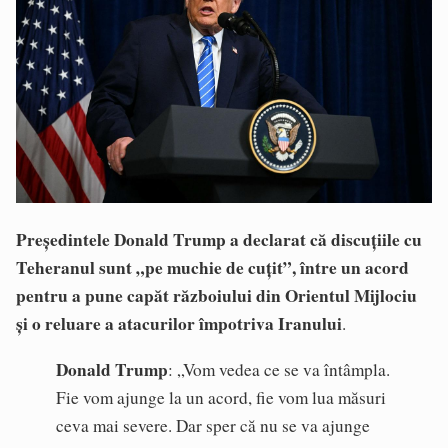
Președintele Donald Trump a declarat
că discuțiile cu
Teheranul sunt „pe muchie de cuțit”, între un acord
pentru a pune capăt războiului din Orientul Mijlociu
și o reluare a atacurilor împotriva Iranului
.
Donald Trump
: „Vom vedea ce se va întâmpla.
Fie vom ajunge la un acord, fie vom lua măsuri
ceva mai severe. Dar sper că nu se va ajunge