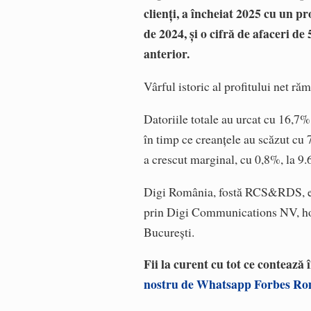
clienți, a încheiat 2025 cu un pr
de 2024, și o cifră de afaceri de
anterior.
Vârful istoric al profitului net ră
Datoriile totale au urcat cu 16,7%,
în timp ce creanțele au scăzut cu
a crescut marginal, cu 0,8%, la 9
Digi România, fostă RCS&RDS, est
prin Digi Communications NV, hold
București.
Fii la curent cu tot ce contează
nostru de Whatsapp Forbes R