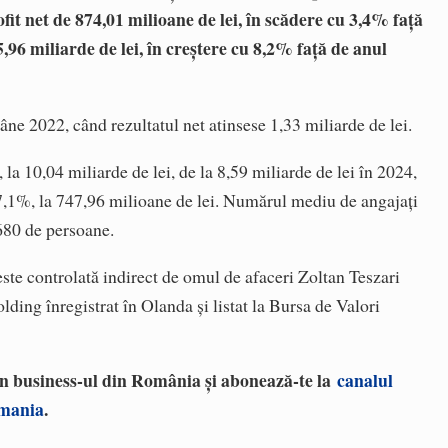
ofit net de 874,01 milioane de lei, în scădere cu 3,4% față
 5,96 miliarde de lei, în creștere cu 8,2% față de anul
mâne 2022, când rezultatul net atinsese 1,33 miliarde de lei.
 la 10,04 miliarde de lei, de la 8,59 miliarde de lei în 2024,
 7,1%, la 747,96 milioane de lei. Numărul mediu de angajați
.680 de persoane.
e controlată indirect de omul de afaceri Zoltan Teszari
ing înregistrat în Olanda și listat la Bursa de Valori
 în business-ul din România și abonează-te la
canalul
omania
.