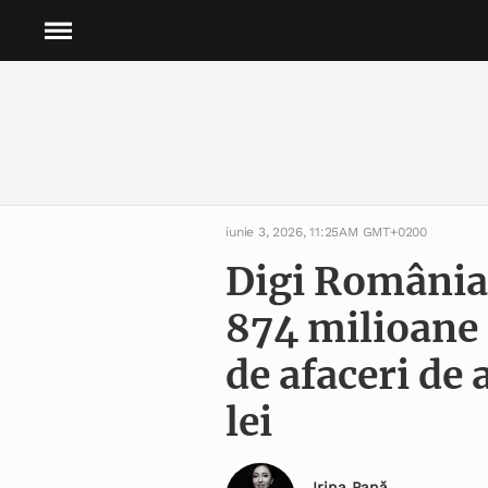
iunie 3, 2026, 11:25AM GMT+0200
Digi România 
874 milioane d
de afaceri de
lei
Irina Pană