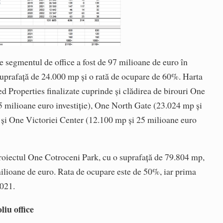
e segmentul de office a fost de 97 milioane de euro în
suprafață de 24.000 mp și o rată de ocupare de 60%. Harta
ed Properties finalizate cuprinde și clădirea de birouri One
5 milioane euro investiție), One North Gate (23.024 mp și
r și One Victoriei Center (12.100 mp și 25 milioane euro
proiectul One Cotroceni Park, cu o suprafață de 79.804 mp,
 milioane de euro. Rata de ocupare este de 50%, iar prima
2021.
liu office