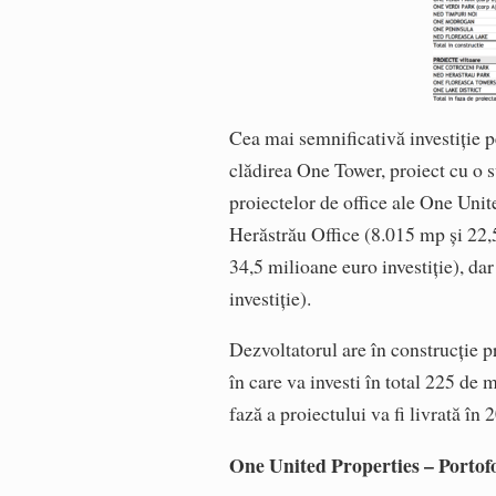
Cea mai semnificativă investiție p
clădirea One Tower, proiect cu o 
proiectelor de office ale One Unit
Herăstrău Office (8.015 mp și 22,
34,5 milioane euro investiție), da
investiție).
Dezvoltatorul are în construcție 
în care va investi în total 225 de
fază a proiectului va fi livrată în 
One United Properties – Portofo