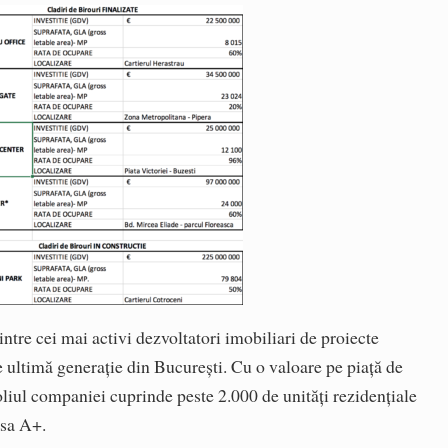
ntre cei mai activi dezvoltatori imobiliari de proiecte
de ultimă generație din București. Cu o valoare pe piață de
oliul companiei cuprinde peste 2.000 de unități rezidențiale
asa A+.