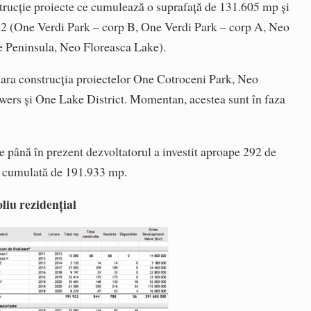
trucție proiecte ce cumulează o suprafață de 131.605 mp și
022 (One Verdi Park – corp B, One Verdi Park – corp A, Neo
Peninsula, Neo Floreasca Lake).
ara construcția proiectelor One Cotroceni Park, Neo
wers și One Lake District. Momentan, acestea sunt în faza
te până în prezent dezvoltatorul a investit aproape 292 de
ță cumulată de 191.933 mp.
liu rezidențial