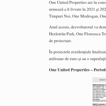
One United Properties are în cons
urmează a fi livrate în 2021 și 2
Timpuri Noi, One Modrogan, One 
Anul acesta, dezvoltatorul va dem
Herăstrău Park, One Floreasca To
de proiectare.
În proiectele rezidențiale finaliza
milioane de euro și au o suprafa
One United Properties – Portofo