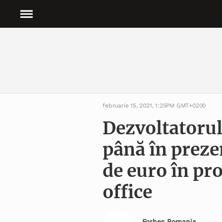
februarie 15, 2021, 1:25PM GMT+0200
Dezvoltatorul
până în preze
de euro în pro
office
Forbes Romania