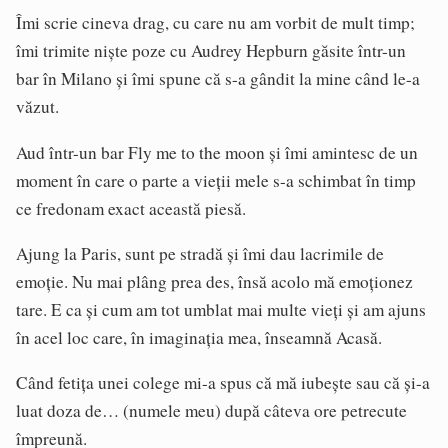
Îmi scrie cineva drag, cu care nu am vorbit de mult timp;
îmi trimite niște poze cu Audrey Hepburn găsite într-un
bar în Milano și îmi spune că s-a gândit la mine când le-a
văzut.
Aud într-un bar Fly me to the moon și îmi amintesc de un
moment în care o parte a vieții mele s-a schimbat în timp
ce fredonam exact această piesă.
Ajung la Paris, sunt pe stradă și îmi dau lacrimile de
emoție. Nu mai plâng prea des, însă acolo mă emoționez
tare. E ca și cum am tot umblat mai multe vieți și am ajuns
în acel loc care, în imaginația mea, înseamnă Acasă.
Când fetița unei colege mi-a spus că mă iubește sau că și-a
luat doza de… (numele meu) după câteva ore petrecute
împreună.