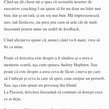
Când un alt client mi-a spus că sesiunile noastre de
executive coaching l-au ajutat să fie nu doar un lider mai
bun, dar și un tată, și un soț mai bun. Mă impresionează
tare, mă fâstâcesc, nu prea știu cum să arăt cât de mult
înseamnă pentru mine un astfel de feedback.
Când altcineva spune că, atunci când va fi mare, vrea să
fie ca mine.
Poate că fericirea este despre a fi sănătos și a avea o
memorie scurtă, așa cum spunea Audrey Hepburn. Sau
poate că este despre a avea ceva de făcut, cineva pe care
să-l iubești și ceva la care să speri, cum susține un proverb.
Sau, așa cum spune un personaj din filmul
La Passion, fericirea înseamnă să continui să dorești ceea
ce ai deja.