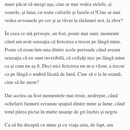
mare păcat să mergi așa, cine ar mai vedea stelele, și
soarele, și luna, cu toate culorile și fazele ei?Cine ar mai
vedea avioanele pe cer și ar râvni la tărâmuri noi, la zbor?
În ceea ce mă privește, au fost, poate mai sunt, momente
când am avut senzația că fericirea a trecut pe lângă mine.
Poate că eram într-una dintre acele perioade când aveam
senzația că eu sunt invizibilă, că ceilalți trec pe lângă mine
ca și cum nu aș fi. Deci nici fericirea nu m-a văzut, a trecut
ca pe lângă o umbră lăsată de lună. Cine să o ia în seamă,
cine să fie atent?
Dar acelea au fost momentele mai triste, nedrepte, când
ochelarii fumurii ecranau spațiul dintre mine și lume, când
totul părea pictat în multe nuanțe de gri închis și negru.
Ca să fiu dreaptă cu mine și cu viața asta, de fapt, am