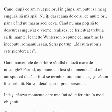
Când, după ce am avut piciorul în ghips, am putut să merg
singură, să mă spăl. Nu îți dai seama de ce ai, de multe ori,
până când nu mai ai acel ceva. Când nu mai poți să te
descurci singur(ă) o vreme, realizezi ce fericit(ă) trebuia
să fii înainte. Jeanette Winterson o spune cel mai bine la
începutul romanului său, Scris pe trup: „Măsura iubirii
este pierderea ei”.
Oare momentele de fericire să aibă o doză mare de
nostalgie? Parțial, aș spune; au fost și momente când mi-
am spus că dacă ar fi să se termine totul atunci, aș ști că am
fost fericită. Nu voi detalia, ar fi prea personal.
Iată și câteva momente care mie îmi aduc fericire în mod
obișnuit: