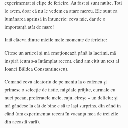
experimentat și clipe de fericire. Au fost și sunt multe. Toți
le avem, doar că nu le vedem ca atare mereu. Ele sunt ca
lumânarea aprinsă în întuneric: ceva mic, dar de o
importanță atât de mare!
Iată câteva dintre micile mele momente de fericire:
Citesc un articol și mă emoționează până la lacrimi, mă
inspiră (cum s-a întâmplat recent, când am citit un text al
Ioanei Bâldea Constantinescu).
Comand ceva aleatoriu de pe meniu la o cafenea și
primesc o selecție de fistic, migdale prăjite, curmale cu
nuci pecan, preferatele mele, caju, cireșe – un deliciu; și
mă gândesc la cât de bine e să te lași surprins, din când în
când (am experimentat recent în vacanța mea de trei zile
din această vară).