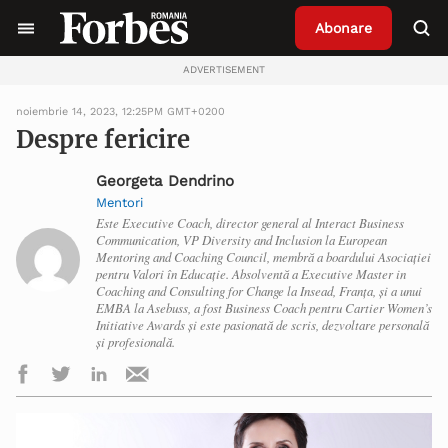
Abonare
ADVERTISEMENT
noiembrie 14, 2023, 12:25PM GMT+0200
Despre fericire
Georgeta Dendrino
Mentori
Este Executive Coach, director general al Interact Business
Communication, VP Diversity and Inclusion la European
Mentoring and Coaching Council, membră a boardului Asociației
pentru Valori în Educație. Absolventă a Executive Master in
Coaching and Consulting for Change la Insead, Franța, și a unui
EMBA la Asebuss, a fost Business Coach pentru Cartier Women’s
Initiative Awards și este pasionată de scris, dezvoltare personală
și profesională.