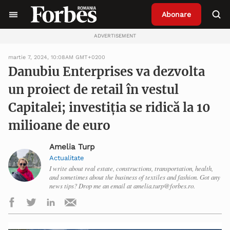
Abonare
ADVERTISEMENT
martie 7, 2024, 10:08AM GMT+0200
Danubiu Enterprises va dezvolta
un proiect de retail în vestul
Capitalei; investiția se ridică la 10
milioane de euro
Amelia Turp
Actualitate
I write about real estate, constructions, transportation, health,
and sometimes about the business of textiles and fashion. Got any
news tips? Drop me an email at amelia.turp@forbes.ro.