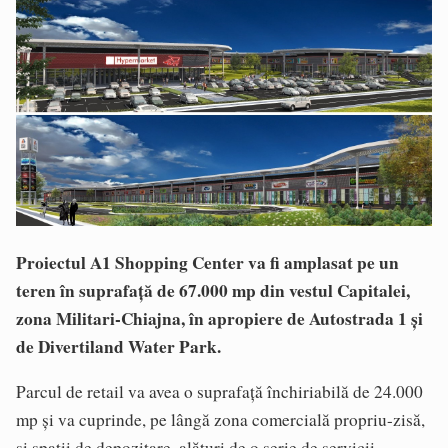
Proiectul A1 Shopping Center va fi amplasat pe un
teren în suprafață de 67.000 mp din vestul Capitalei,
zona Militari-Chiajna, în apropiere de Autostrada 1 și
de Divertiland Water Park.
Parcul de retail va avea o suprafață închiriabilă de 24.000
mp și va cuprinde, pe lângă zona comercială propriu-zisă,
și spații de depozitare, alături de o serie de servicii