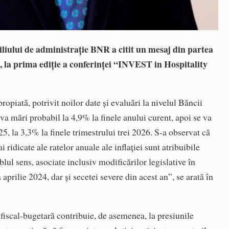
iului de administraţie BNR a citit un mesaj din partea
 la prima ediţie a conferinţei “INVEST in Hospitality
ropiată, potrivit noilor date şi evaluări la nivelul Băncii
e va mări probabil la 4,9% la finele anului curent, apoi se va
5, la 3,3% la finele trimestrului trei 2026. S-a observat că
i ridicate ale ratelor anuale ale inflaţiei sunt atribuibile
blul sens, asociate inclusiv modificărilor legislative în
aprilie 2024, dar şi secetei severe din acest an”, se arată în
a fiscal-bugetară contribuie, de asemenea, la presiunile