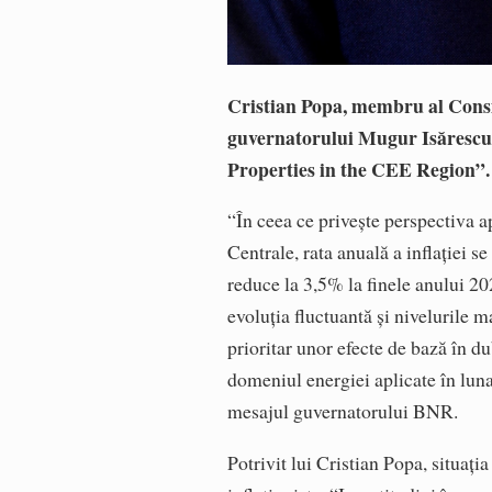
Cristian Popa, membru al Consil
guvernatorului Mugur Isărescu,
Properties in the CEE Region”.
“În ceea ce priveşte perspectiva ap
Centrale, rata anuală a inflaţiei s
reduce la 3,5% la finele anului 202
evoluţia fluctuantă şi nivelurile ma
prioritar unor efecte de bază în du
domeniul energiei aplicate în luna 
mesajul guvernatorului BNR.
Potrivit lui Cristian Popa, situaţi