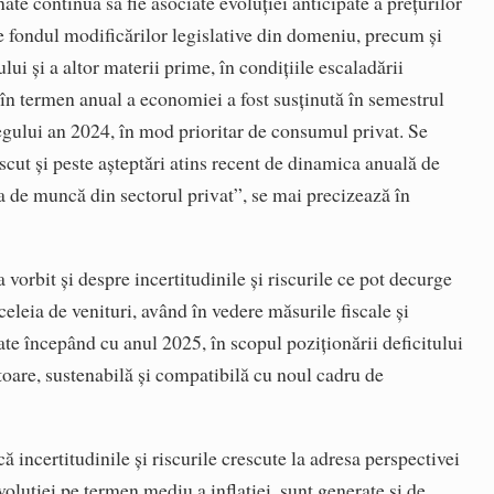
nate continuă să fie asociate evoluţiei anticipate a preţurilor
pe fondul modificărilor legislative din domeniu, precum şi
iului şi a altor materii prime, în condiţiile escaladării
 în termen anual a economiei a fost susţinută în semestrul
egului an 2024, în mod prioritar de consumul privat. Se
cut şi peste aşteptări atins recent de dinamica anuală de
rţa de muncă din sectorul privat”, se mai precizează în
vorbit şi despre incertitudinile şi riscurile ce pot decurge
aceleia de venituri, având în vedere măsurile fiscale şi
te începând cu anul 2025, în scopul poziţionării deficitului
toare, sustenabilă şi compatibilă cu noul cadru de
ă incertitudinile şi riscurile crescute la adresa perspectivei
voluţiei pe termen mediu a inflaţiei, sunt generate şi de