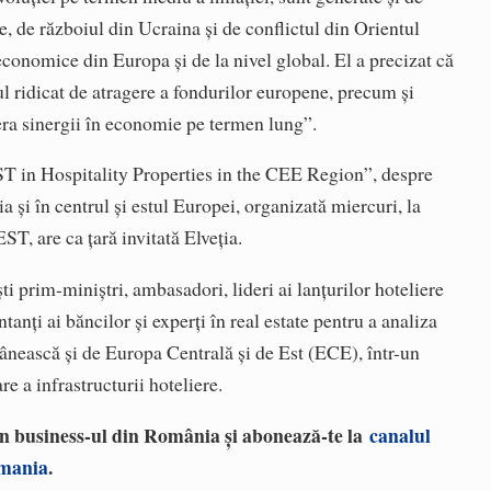
e, de războiul din Ucraina şi de conflictul din Orientul
economice din Europa şi de la nivel global. El a precizat că
l ridicat de atragere a fondurilor europene, precum şi
era sinergii în economie pe termen lung”.
ST in Hospitality Properties in the CEE Region”, despre
ia şi în centrul şi estul Europei, organizată miercuri, la
T, are ca ţară invitată Elveţia.
i prim-miniştri, ambasadori, lideri ai lanţurilor hoteliere
ntanţi ai băncilor şi experţi în real estate pentru a analiza
mânească şi de Europa Centrală şi de Est (ECE), într-un
e a infrastructurii hoteliere.
 în business-ul din România și abonează-te la
canalul
omania
.