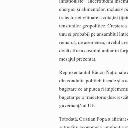
inflaţioniste. “Incertitudini însem
energiei şi alimentelor, inclusiv 
traiectoriei viitoare a cotaţiei ţiţe
tensiunilor geopolitice. Creşterea
unu şi probabil pe ansamblul într
remarcă, de asemenea, nivelul cres
două cifre a costului unitar în fo
mesajul prezentat.
Reprezentantul Băncii Naţionale a 
din conduita politicii fiscale şi a 
bugetare ce ar putea fi implementa
bugetar pe o traiectorie descrescă
guvernanţă al UE.
Totodată, Cristian Popa a afirmat c
activităţii economice, implicit a e