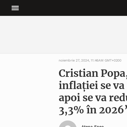
noiembrie 27, 2024, 11:46AM GMT+0200
Cristian Popa
inflaţiei se v
apoi se va red
3,3% în 2026
Atena Enea