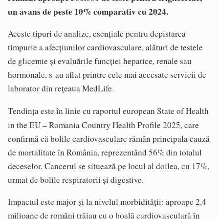
un avans de peste 10% comparativ cu 2024.
Aceste tipuri de analize, esențiale pentru depistarea
timpurie a afecțiunilor cardiovasculare, alături de testele
de glicemie și evaluările funcției hepatice, renale sau
hormonale, s-au aflat printre cele mai accesate servicii de
laborator din rețeaua MedLife.
Tendința este în linie cu raportul european State of Health
in the EU – Romania Country Health Profile 2025,
care
confirmă că bolile cardiovasculare rămân principala cauză
de mortalitate în România, reprezentând 56% din totalul
deceselor. Cancerul se situează pe locul al doilea, cu 17%,
urmat de bolile respiratorii și digestive.
Impactul este major și la nivelul morbidității: aproape 2,4
milioane de români trăiau cu o boală cardiovasculară în