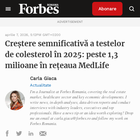
Abonare
ADVERTISEMENT
aprilie 7, 2026, 5:12PM GMT+0200
Creștere semnificativă a testelor
de colesterol în 2025: peste 1,3
milioane în rețeaua MedLife
Carla Giaca
Actualitate
I'm a Journalist at Forbes Romania, covering the real estate
market, healthcare sector and key economic developments. I
write news, in‑depth analyses, data‑driven reports and conduct
interviews with industry leaders, executives and top
professionals. Have a news tip or an idea worth exploring? Drop
me an email at carla.giaca@forbes.ro and follow my work on
Forbes Romania.