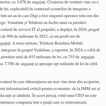
terior, cu 3.078 de angajați. Creșterea de venituri vine cu o
 lei, explicabilă în contextul costurilor de integrare a
a, într-un an în care Digi a fost singurul operator telecom din
nge, Vodafone și Telekom au închis anul cu pierderi.
ntrul de servicii IT al grupului, a depășit, în 2024, pragul
ță de 900 de milioane în 2023, cu un profit net de
angajați. A treia entitate, Telekom România Mobile
ntegrare în grupul Vodafone, a raportat, în 2024, o cifră de
o pierdere netă de 815 milioane de lei, cu 755 de angajați.
sc 7.700 de angajați și aproape opt miliarde de lei în cifră
context în care diferențierea nu mai vine doar din acoperire
enit infrastructură critică pentru economie: de la IMM-uri și
ducație și sănătate. În acest peisaj, rolul unui CEO nu este
ziționeze compania într-o piață care se reinventează.