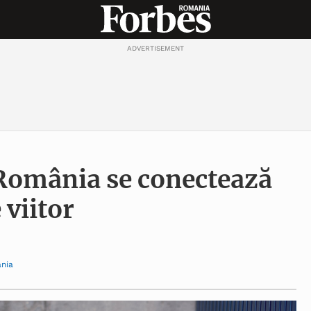
ADVERTISEMENT
 România se conectează
e viitor
ânia