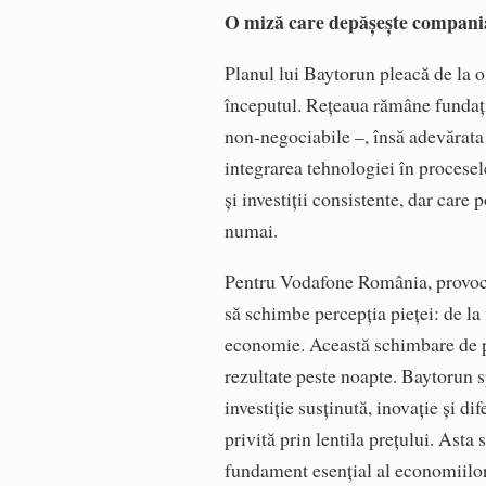
O miză care depășește compani
Planul lui Baytorun pleacă de la o
începutul. Rețeaua rămâne fundația 
non-negociabile –, însă adevărata c
integrarea tehnologiei în procese
și investiții consistente, dar car
numai.
Pentru Vodafone România, provocar
să schimbe percepția pieței: de la
economie. Această schimbare de pa
rezultate peste noapte. Baytorun 
investiție susținută, inovație și di
privită prin lentila prețului. Asta
fundament esențial al economiilor