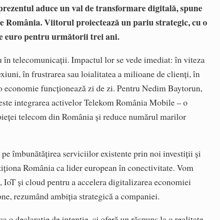
 prezentul aduce un val de transformare digitală, spune
omânia. Viitorul proiectează un pariu strategic, cu o
e euro pentru următorii trei ani.
u în telecomunicații. Impactul lor se vede imediat: în viteza
xiuni, în frustrarea sau loialitatea a milioane de clienți, în
e o economie funcționează zi de zi. Pentru Nedim Baytorun,
 este integrarea activelor Telekom România Mobile – o
 pieței telecom din România și reduce numărul marilor
pe îmbunătățirea serviciilor existente prin noi investiții și
oziționa România ca lider european în conectivitate. Vom
, IoT și cloud pentru a accelera digitalizarea economiei
ne, rezumând ambiția strategică a companiei.
 o declarație de intenție, ci oferă un răspuns la o realitate