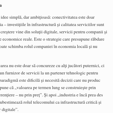
a
 idee simplă, dar ambițioasă: conectivitatea este doar
– investițiile în infrastructură și calitatea serviciilor sunt
reștere vine din soluții digitale, servicii pentru companii și
le economice reale. Este o strategie care presupune răbdare
e poate schimba rolul companiei în economia locală și nu
ea nu este doar să concureze cu alți jucători puternici, ci
 un furnizor de servicii la un partener tehnologic pentru
radigmă este dificilă și necesită decizii care nu produc
spune că „valoarea pe termen lung se construiește prin
ferențiere – nu prin preț”. Și apoi „industria e încă prea des
 subestimează rolul telecomului ca infrastructură critică și
 digitale”.