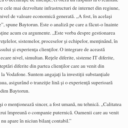
e cele mai dezvoltate infrastructuri de internet din regiune,
 nivel de valoare economică generată. „A fost, în același
te”, spune Baytorun. Este o analiză pe care a făcut-o înainte
susține acum cu argumente. „Este vorba despre gestionarea
 rețelelor, sistemelor, proceselor și echipelor, menținând, în
sului și experiența clienților. O integrare de această
ecare nivel, simultan. Rețele diferite, sisteme IT diferite,
teptări diferite din partea clienților care au venit din
 la Vodafone. Suntem angajați la investiții substanțiale
aua, asigurând o tranziție lină și o experiență superioară
Nedim Baytorun.
 și o menționează sincer, a fost umană, nu tehnică. „Calitatea
strui împreună o companie puternică. Oamenii care au venit
nu apare în niciun bilanț contabil.”