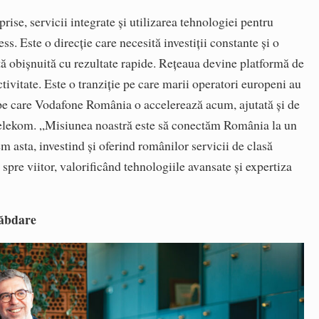
ise, servicii integrate și utilizarea tehnologiei pentru
ss. Este o direcție care necesită investiții constante și o
ță obișnuită cu rezultate rapide. Rețeaua devine platformă de
ctivitate. Este o tranziție pe care marii operatori europeni au
i pe care Vodafone România o accelerează acum, ajutată și de
 Telekom. „Misiunea noastră este să conectăm România la un
 asta, investind și oferind românilor servicii de clasă
spre viitor, valorificând tehnologiile avansate și expertiza
răbdare