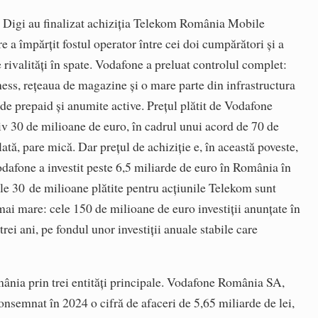
 Digi au finalizat achiziția Telekom România Mobile
a împărțit fostul operator între cei doi cumpărători și a
 rivalități în spate. Vodafone a preluat controlul complet:
iness, rețeaua de magazine și o mare parte din infrastructura
 de prepaid și anumite active. Prețul plătit de Vodafone
iv 30 de milioane de euro, în cadrul unui acord de 70 de
lată, pare mică. Dar prețul de achiziție e, în această poveste,
dafone a investit peste 6,5 miliarde de euro în România în
ele 30 de milioane plătite pentru acțiunile Telekom sunt
ai mare: cele 150 de milioane de euro investiții anunțate în
trei ani, pe fondul unor investiții anuale stabile care
nia prin trei entități principale. Vodafone România SA,
onsemnat în 2024 o cifră de afaceri de 5,65 miliarde de lei,