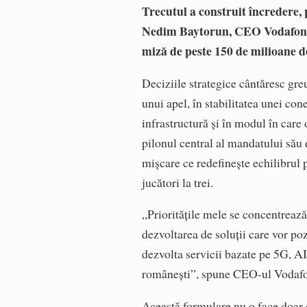
Trecutul a construit încredere,
Nedim Baytorun, CEO Vodafone R
miză de peste 150 de milioane d
Deciziile strategice cântăresc gre
unui apel, în stabilitatea unei cone
infrastructură și în modul în car
pilonul central al mandatului său
mișcare ce redefinește echilibrul
jucători la trei.
„Prioritățile mele se concentrează 
dezvoltarea de soluții care vor p
dezvolta servicii bazate pe 5G, AI
românești”, spune CEO-ul Vodafo
Această formulare nu o face doar ca