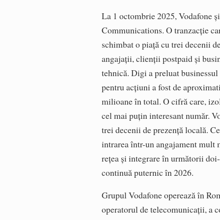
La 1 octombrie 2025, Vodafone și
Communications. O tranzacție care 
schimbat o piață cu trei decenii de
angajații, clienții postpaid și bus
tehnică. Digi a preluat businessul
pentru acțiuni a fost de aproximat
milioane în total. O cifră care, izo
cel mai puțin interesant număr. Vo
trei decenii de prezență locală. C
intrarea într-un angajament mult m
rețea și integrare în următorii doi-
continuă puternic în 2026.
Grupul Vodafone operează în Româ
operatorul de telecomunicații, a c