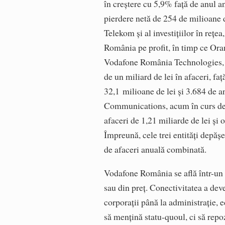
în creștere cu 5,9% față de anul an
pierdere netă de 254 de milioane de
Telekom și al investițiilor în rețe
România pe profit, în timp ce Ora
Vodafone România Technologies, ce
de un miliard de lei în afaceri, fa
32,1 milioane de lei și 3.684 de 
Communications, acum în curs de i
afaceri de 1,21 miliarde de lei și 
Împreună, cele trei entități depășe
de afaceri anuală combinată.
Vodafone România se află într-un 
sau din preț. Conectivitatea a dev
corporații până la administrație, e
să mențină statu-quoul, ci să repo