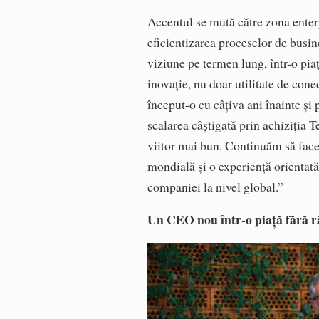
Accentul se mută către zona enterpr
eficientizarea proceselor de busine
viziune pe termen lung, într-o pia
inovație, nu doar utilitate de cone
început-o cu câțiva ani înainte ș
scalarea câștigată prin achiziția
viitor mai bun. Continuăm să facem
mondială și o experiență orientată 
companiei la nivel global.”
Un CEO nou într-o piață fără 