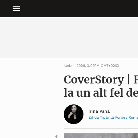
iunie 1, 2026, 3:09PM GMT+0200
CoverStory |
la un alt fel d
Irina Pană
Ediția Tipărită Forbes Rom