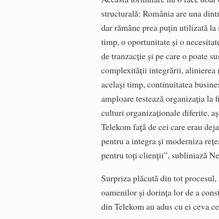
structurală: România are una dintr
dar rămâne prea puțin utilizată la
timp, o oportunitate și o necesita
de tranzacție și pe care o poate 
complexității integrării, alinierea
același timp, continuitatea busines
amploare testează organizația la fi
culturi organizaționale diferite, aș
Telekom față de cei care erau deja
pentru a integra și moderniza rețe
pentru toți clienții”, subliniază 
Surpriza plăcută din tot procesul,
oamenilor și dorința lor de a con
din Telekom au adus cu ei ceva ce 