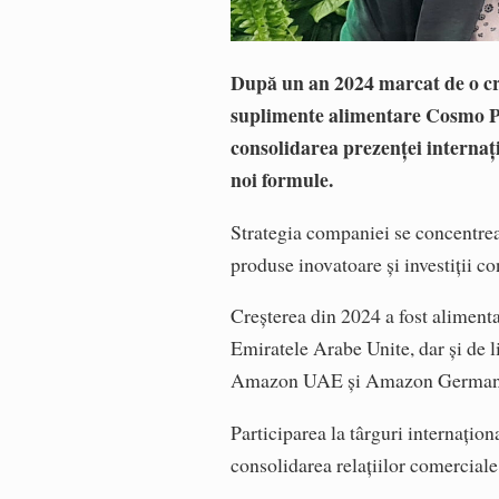
După un an 2024 marcat de o cr
suplimente alimentare Cosmo P
consolidarea prezenței internați
noi formule.
Strategia companiei se concentrea
produse inovatoare și investiții co
Creșterea din 2024 a fost aliment
Emiratele Arabe Unite, dar și de 
Amazon UAE și Amazon German
Participarea la târguri internațio
consolidarea relațiilor comerciale 