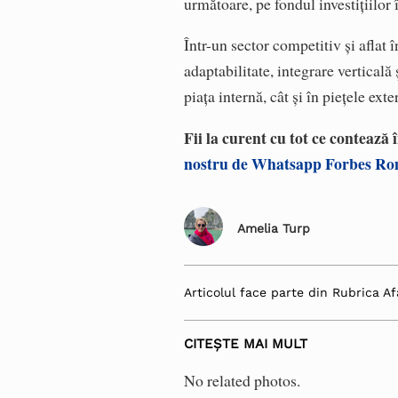
următoare, pe fondul investițiilor 
Într-un sector competitiv și afla
adaptabilitate, integrare verticală
piața internă, cât și în piețele exte
Fii la curent cu tot ce contează
nostru de Whatsapp Forbes R
Amelia Turp
Articolul face parte din Rubrica Af
CITEȘTE MAI MULT
No related photos.