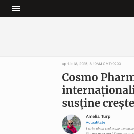
aprilie 18, 2025, 8:40AM GMT+0200
Cosmo Pharm
internaționali
susține creșt
Amelia Turp
Actualitate
I write about real estate, constru
Got any news tips? Drop me an e