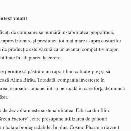
ntext volatil
ificați de companie se numără instabilitatea geopolitică,
e de aprovizionare și presiunea tot mai mare asupra costurilor.
e de producție este văzută ca un avantaj competitiv major,
bilitate în adaptarea la cerere.
e permite să păstrăm un raport bun calitate-preț și să
ează Alina Birău. Totodată, compania investește în
area resurselor umane, într-o perioadă în care forța de muncă
ăsit.
a de dezvoltare este sustenabilitatea. Fabrica din Ilfov
Green Factory”, care presupune utilizarea de panouri
 ambalaje biodegradabile. În plus, Cosmo Pharm a devenit