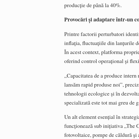
producție de până la 40%.
Provocări și adaptare într-un co
Printre factorii perturbatori ident
inflația, fluctuațiile din lanțuril
În acest context, platforma propri
oferind control operațional și flexi
„Capacitatea de a produce intern n
lansăm rapid produse noi”, preciz
tehnologii ecologice și în dezvolt
specializată este tot mai greu de g
Un alt element esențial în strategi
funcționează sub inițiativa „The 
fotovoltaice, pompe de căldură și