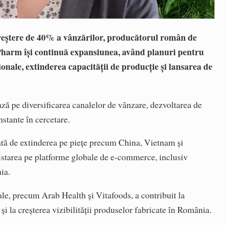
eștere de 40% a vânzărilor, producătorul român de
harm își continuă expansiunea, având planuri pentru
onale, extinderea capacității de producție și lansarea de
ză pe diversificarea canalelor de vânzare, dezvoltarea de
nstante în cercetare.
ată de extinderea pe piețe precum China, Vietnam și
listarea pe platforme globale de e-commerce, inclusiv
ia.
nale, precum Arab Health și Vitafoods, a contribuit la
și la creșterea vizibilității produselor fabricate în România.