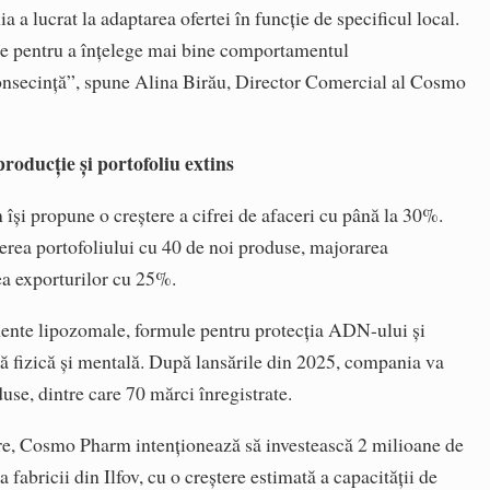
 a lucrat la adaptarea ofertei în funcție de specificul local.
le pentru a înțelege mai bine comportamentul
consecință”, spune Alina Birău, Director Comercial al Cosmo
 producție și portofoliu extins
își propune o creștere a cifrei de afaceri cu până la 30%.
nderea portofoliului cu 40 de noi produse, majorarea
rea exporturilor cu 25%.
mente lipozomale, formule pentru protecția ADN-ului și
ă fizică și mentală. După lansările din 2025, compania va
se, dintre care 70 mărci înregistrate.
tere, Cosmo Pharm intenționează să investească 2 milioane de
 fabricii din Ilfov, cu o creștere estimată a capacității de