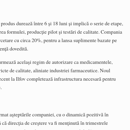
produs durează între 6 și 18 luni și implică o serie de etape,
area formulei, producție pilot și testări de calitate. Compania
rcetare cu circa 20%, pentru a lansa suplimente bazate pe
iență dovedită.
urmează același regim de autorizare ca medicamentele,
te de calitate, aliniate industriei farmaceutice. Noul
ecent la Ilfov completează infrastructura necesară pentru
.
rmat așteptările companiei, cu o dinamică pozitivă în
ă direcția de creștere va fi menținută în trimestrele