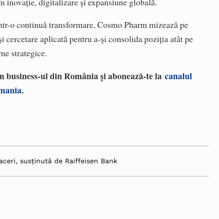
în inovație, digitalizare și expansiune globală.
t într-o continuă transformare, Cosmo Pharm mizează pe
 și cercetare aplicată pentru a-și consolida poziția atât pe
rne strategice.
 în business-ul din România și abonează-te la
canalul
omania
.
aceri, susținută de Raiffeisen Bank