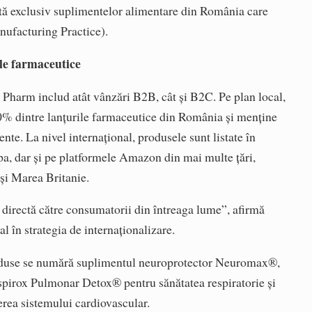
tă exclusiv suplimentelor alimentare din România care
ufacturing Practice).
ele farmaceutice
 Pharm includ atât vânzări B2B, cât și B2C. Pe plan local,
% dintre lanțurile farmaceutice din România și menține
nte. La nivel internațional, produsele sunt listate în
a, dar și pe platformele Amazon din mai multe țări,
 și Marea Britanie.
directă către consumatorii din întreaga lume”, afirmă
al în strategia de internaționalizare.
roduse se numără suplimentul neuroprotector Neuromax®,
ox Pulmonar Detox® pentru sănătatea respiratorie și
rea sistemului cardiovascular.