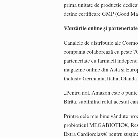
prima unitate de producție dedica
deține certificare GMP (Good Man
Vânzările online și parteneriat
Canalele de distribuție ale Cosmo
compania colaborează cu peste 70
parteneriate cu farmacii independe
magazine online din Asia și Europ
inclusiv Germania, Italia, Olanda
„Pentru noi, Amazon este o punte 
Birău, subliniind rolul acestui can
Printre cele mai bine vândute p
probioticul MEGABIOTIC®, Respir
Extra Cardiorelax® pentru susține