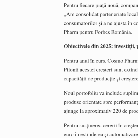
Pentru fiecare piață nouă, compania
„Am consolidat parteneriate loca
consumatorilor și a ne ajusta în 
Pharm pentru Forbes România.
Obiectivele din 2025: investiții,
Pentru anul în curs, Cosmo Pharm 
Pilonii acestei creșteri sunt exti
capacității de producție și crește
Noul portofoliu va include supli
produse orientate spre performanț
ajunge la aproximativ 220 de produ
Pentru susținerea cererii în creș
euro în extinderea și automatizarea