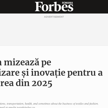
ADVERTISEMENT
 mizează pe
zare și inovație pentru a
erea din 2025
ctions, transportation, health, and sometimes about the business of textiles and fashion.
mail at amelia.turp@forbes.ro.