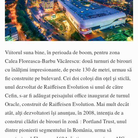
Viitorul suna bine, în perioada de boom, pentru zona
Calea Floreasca-Barbu Văcărescu: două turnuri de birouri
cu înălțimi impresionante, de peste 130 de metri, urmau să
fie construite pe bulevard. Cei doi coloși din oțel și sticlă,
unul dezvoltat de Raiffeisen Evolution si unul de către
Cefin, s-ar fi adăugat peisajului office inaugurat de turnul
Oracle, construit de Raiffeisen Evolution. Mai mult decât
atât, alți dezvoltatori își anunțau, în 2008, intenția de a
construi clădiri de birouri în zonă : Portland Trust, unul
dintre pionierii segmentului în România, urma să