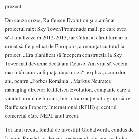
prezent.
Din cauza crizei, Raiffeisen Evolution și-a amânat
proiectul mixt Sky Tower/Promenada mall, pe care avea
să-l finalizeze în 2012-2013, iar Cefin, al cărui turn ar fi
urmat să fie preluat de Europolis, a renunțat cu totul la
proiect. „Era planificat să începem construcția la Sky
Tower mai devreme decât am făcut-o. Am vrut să vedem
mai întâi cum va fi piața după criză“, explica, acum doi
ani, pentru „Forbes România“, Markus Neurater,
managing director Raiffeisen Evolution, companie care a
vândut turnul de birouri, într-o tranzacție intragrup, către
Raiffeisen Property International (RPHI) și centrul
comercial către NEPI, anul trecut.
Tot anul trecut, fondul de investiții Globalworth, condus de
Ioannis Papalekas, demara, pe terenul adiacent mallului