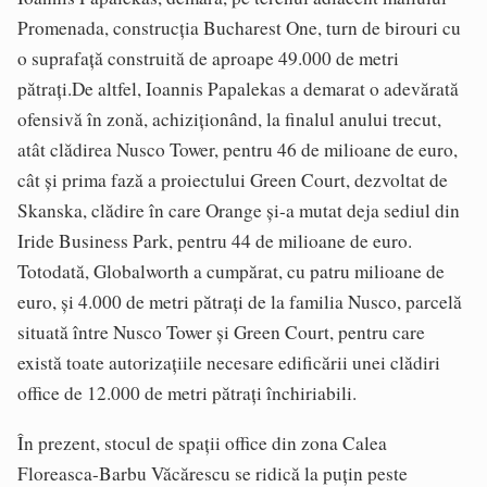
Promenada, construcția Bucharest One, turn de birouri cu
o suprafață construită de aproape 49.000 de metri
pătrați.De altfel, Ioannis Papalekas a demarat o adevărată
ofensivă în zonă, achiziționând, la finalul anului trecut,
atât clădirea Nusco Tower, pentru 46 de milioane de euro,
cât și prima fază a proiectului Green Court, dezvoltat de
Skanska, clădire în care Orange și-a mutat deja sediul din
Iride Business Park, pentru 44 de milioane de euro.
Totodată, Globalworth a cumpărat, cu patru milioane de
euro, și 4.000 de metri pătrați de la familia Nusco, parcelă
situată între Nusco Tower și Green Court, pentru care
există toate autorizațiile necesare edificării unei clădiri
office de 12.000 de metri pătrați închiriabili.
În prezent, stocul de spații office din zona Calea
Floreasca-Barbu Văcărescu se ridică la puțin peste