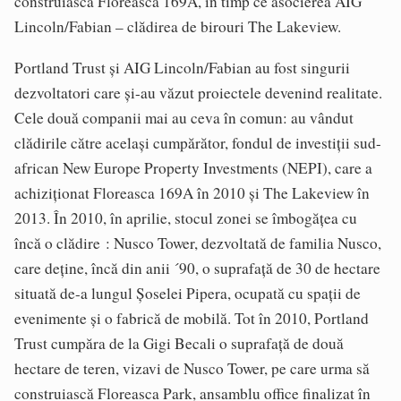
construiască Floreasca 169A, în timp ce asocierea AIG
Lincoln/Fabian – clădirea de birouri The Lakeview.
Portland Trust și AIG Lincoln/Fabian au fost singurii
dezvoltatori care și-au văzut proiectele devenind realitate.
Cele două companii mai au ceva în comun: au vândut
clădirile către același cumpărător, fondul de investiții sud-
african New Europe Property Investments (NEPI), care a
achiziționat Floreasca 169A în 2010 și The Lakeview în
2013. În 2010, în aprilie, stocul zonei se îmbogățea cu
încă o clădire : Nusco Tower, dezvoltată de familia Nusco,
care deține, încă din anii ´90, o suprafață de 30 de hectare
situată de-a lungul Șoselei Pipera, ocupată cu spații de
evenimente și o fabrică de mobilă. Tot în 2010, Portland
Trust cumpăra de la Gigi Becali o suprafață de două
hectare de teren, vizavi de Nusco Tower, pe care urma să
construiască Floreasca Park, ansamblu office finalizat în