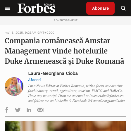
Abonare
ADVERTISEMENT
mai 8, 2025, 9:26AM GMT+0200
Compania românească Amstar
Management vinde hotelurile
Duke Armenească și Duke Romană
Laura-Georgiana Cioba
Afaceri
I'm a News Editor at Forbes Romania, with a focus on covering
food industry, retail, agriculture, tourism, FMCG and HoReCa.
Have any news tip? Drop me an email at laura.cioba@forbes.ro
and follow me on LinkedIn & Facebook @LauraGeorgianaCioba