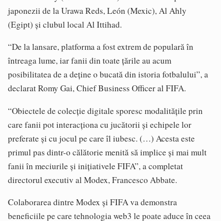
japonezii de la Urawa Reds, León (Mexic), Al Ahly
(Egipt) și clubul local Al Ittihad.
“De la lansare, platforma a fost extrem de populară în
întreaga lume, iar fanii din toate țările au acum
posibilitatea de a deține o bucată din istoria fotbalului”, a
declarat Romy Gai, Chief Business Officer al FIFA.
“Obiectele de colecție digitale sporesc modalitățile prin
care fanii pot interacționa cu jucătorii și echipele lor
preferate și cu jocul pe care îl iubesc. (…) Acesta este
primul pas dintr-o călătorie menită să implice și mai mult
fanii în meciurile și inițiativele FIFA”, a completat
directorul executiv al Modex, Francesco Abbate.
Colaborarea dintre Modex și FIFA va demonstra
beneficiile pe care tehnologia web3 le poate aduce în ceea