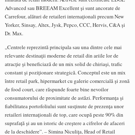
Advanced sau BREEAM Excellent și sunt ancorate de
Carrefour, alături de retaileri internaționali precum New
Yorker, Sinsay, Altex, Jysk, Pepco, CCC, Hervis, C&A și
Dr. Max.
„Centrele reprezintă principala sau una dintre cele mai
relevante destinații moderne de retail din ariile lor de
atracție și beneficiază de un mix solid de chiriași, trafic
constant și poziționare strategică. Conceptul este un mix
între retail park, hipermarket cu galerie comercială și zonă
de food court, care răspunde foarte bine nevoilor
consumatorului de proximitate de astăzi. Performanța și
fiabilitatea portofoliului sunt susținute de prezența unor
retaileri internaționali de top, care ocupă peste 90% din
suprafață și au un istoric de creștere a cifrelor de afaceri
de la deschidere”. – Simina Niculița, Head of Retail