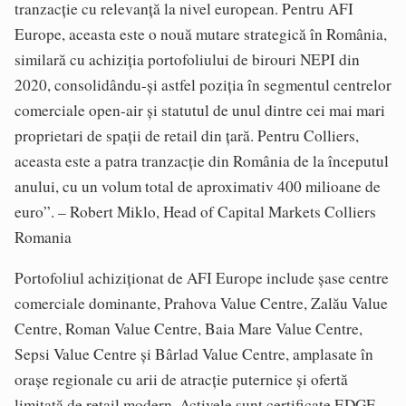
tranzacție cu relevanță la nivel european. Pentru AFI
Europe, aceasta este o nouă mutare strategică în România,
similară cu achiziția portofoliului de birouri NEPI din
2020, consolidându-și astfel poziția în segmentul centrelor
comerciale open-air și statutul de unul dintre cei mai mari
proprietari de spații de retail din țară. Pentru Colliers,
aceasta este a patra tranzacție din România de la începutul
anului, cu un volum total de aproximativ 400 milioane de
euro”. – Robert Miklo, Head of Capital Markets Colliers
Romania
Portofoliul achiziționat de AFI Europe include șase centre
comerciale dominante, Prahova Value Centre, Zalău Value
Centre, Roman Value Centre, Baia Mare Value Centre,
Sepsi Value Centre și Bârlad Value Centre, amplasate în
orașe regionale cu arii de atracție puternice și ofertă
limitată de retail modern. Activele sunt certificate EDGE