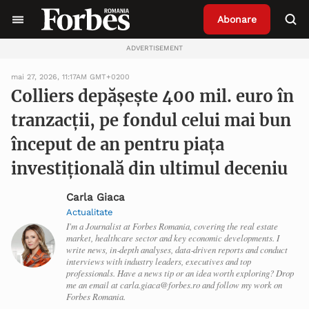
Abonare
ADVERTISEMENT
mai 27, 2026, 11:17AM GMT+0200
Colliers depășește 400 mil. euro în
tranzacții, pe fondul celui mai bun
început de an pentru piața
investițională din ultimul deceniu
Carla Giaca
Actualitate
I'm a Journalist at Forbes Romania, covering the real estate
market, healthcare sector and key economic developments. I
write news, in‑depth analyses, data‑driven reports and conduct
interviews with industry leaders, executives and top
professionals. Have a news tip or an idea worth exploring? Drop
me an email at carla.giaca@forbes.ro and follow my work on
Forbes Romania.