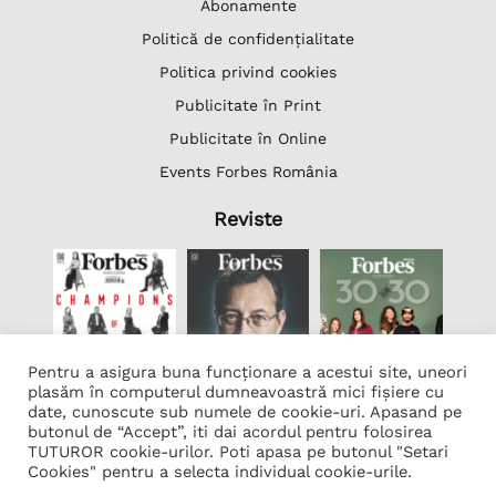
Abonamente
Politică de confidențialitate
Politica privind cookies
Publicitate în Print
Publicitate în Online
Events Forbes România
Reviste
Pentru a asigura buna funcționare a acestui site, uneori
plasăm în computerul dumneavoastră mici fișiere cu
date, cunoscute sub numele de cookie-uri. Apasand pe
butonul de “Accept”, iti dai acordul pentru folosirea
Lista Firme
TUTUROR cookie-urilor. Poti apasa pe butonul "Setari
Transcription Software Vatis Tech
Cookies" pentru a selecta individual cookie-urile.
Găzduire web