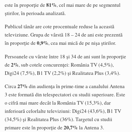
81%
este în proporție de
, cel mai mare de pe segmentul
știrilor, în perioada analizată.
Publicul tânăr are cote procentuale reduse la această
televiziune. Grupa de vârstă 18 – 24 de ani este prezentă
0,9%
în proporție de
, cea mai mică de pe nișa știrilor.
Persoanele cu vârste între 18 și 34 de ani sunt în proporție
2%
de
, sub cotele concurenței: România TV (4,5%),
Digi24 (7,5%), B1 TV (2,2%) și Realitatea Plus (3,4%).
27%
Circa
din audiența în prime-time a canalului Antena
3 este formată din telespectatori cu studii superioare. Este
o cifră mai mare decât la România TV (15,3%), dar
inferioară celorlalte televiziuni: Digi24 (43,6%), B1 TV
(34,5%) și Realitatea Plus (36%). Targetul cu studii
20,7%
primare este în proporție de
la Antena 3.