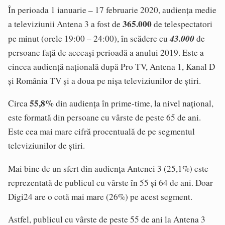
În perioada 1 ianuarie – 17 februarie 2020, audiența medie
365.000
a televiziunii Antena 3 a fost de
de telespectatori
43.000
pe minut (orele 19:00 – 24:00), în scădere cu
de
persoane față de aceeași perioadă a anului 2019. Este a
cincea audiență națională după Pro TV, Antena 1, Kanal D
și România TV și a doua pe nișa televiziunilor de știri.
55,8%
Circa
din audiența în prime-time, la nivel național,
este formată din persoane cu vârste de peste 65 de ani.
Este cea mai mare cifră procentuală de pe segmentul
televiziunilor de știri.
Mai bine de un sfert din audiența Antenei 3 (25,1%) este
reprezentată de publicul cu vârste în 55 și 64 de ani. Doar
Digi24 are o cotă mai mare (26%) pe acest segment.
Astfel, publicul cu vârste de peste 55 de ani la Antena 3