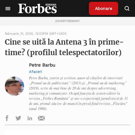
Abonare
ADVERTISEMENT
februarie 21, 2020, 12:03PM GMT+0200
Cine se uită la Antena 3 în prime-
time? (profilul telespectatorilor)
Petre Barbu
Afaceri
Petre Barbu, ziarist și scriitor, autor al cărților de interviuri
„Primul an de publicitate” (2013) și „Primul an de marketing”
(2019), scrie de mai bine de 20 de ani despre advertising,
marketing și comunicare. Ocupă funcția de senior-editor la
revista „Forbes România” și are o experiență jurnalistică de 31
de ani, primul său loc de muncă în presă fiind revista „Flacăra”
(anul 1990).