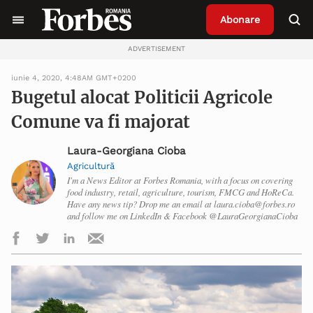
Abonare
ADVERTISEMENT
iunie 4, 2020, 4:48AM GMT+0200
Bugetul alocat Politicii Agricole
Comune va fi majorat
Laura-Georgiana Cioba
Agricultură
I'm a News Editor at Forbes Romania, with a focus on covering
food industry, retail, agriculture, tourism, FMCG and HoReCa.
Have any news tip? Drop me an email at laura.cioba@forbes.ro
and follow me on LinkedIn & Facebook @LauraGeorgianaCioba