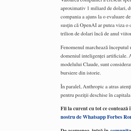
aproximativ 1 miliard de dolari, d
compania a ajuns la o evaluare de
susțin că OpenAI ar putea viza o o
trilion de dolari încă de anul viitor
Fenomenul marchează începutul un
domeniul inteligenței artificiale.
modelului Claude, sunt considerat
bursiere din istorie.
În paralel, Anthropic a atras atenț
pentru poziții deschise în capitala
Fii la curent cu tot ce contează
nostru de Whatsapp Forbes R
De asemenea, intră în
comunita