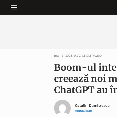
mai 13, 2026, 9:32AM GMT+0200
Boom-ul intel
creează noi mi
ChatGPT au în
Catalin Dumitrescu
Actualitate