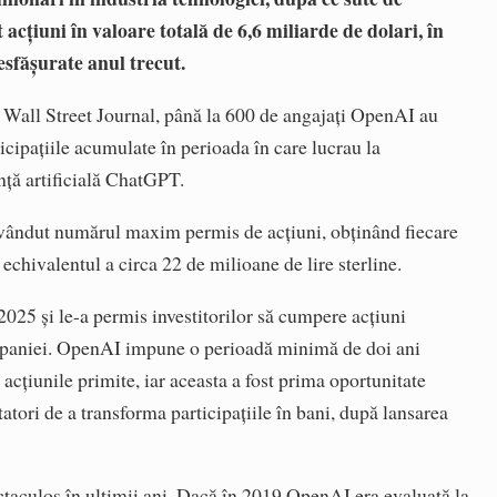
acțiuni în valoare totală de 6,6 miliarde de dolari, în
esfășurate anul trecut.
e Wall Street Journal, până la 600 de angajați OpenAI au
ticipațiile acumulate în perioada în care lucrau la
nță artificială ChatGPT.
 vândut numărul maxim permis de acțiuni, obținând fiecare
 echivalentul a circa 22 de milioane de lire sterline.
025 și le-a permis investitorilor să cumpere acțiuni
ompaniei. OpenAI impune o perioadă minimă de doi ani
e acțiunile primite, iar aceasta a fost prima oportunitate
atori de a transforma participațiile în bani, după lansarea
taculos în ultimii ani. Dacă în 2019 OpenAI era evaluată la