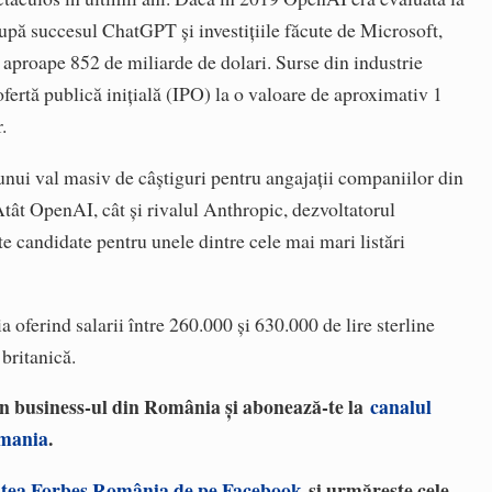
upă succesul ChatGPT și investițiile făcute de Microsoft,
 aproape 852 de miliarde de dolari. Surse din industrie
fertă publică inițială (IPO) la o valoare de aproximativ 1
.
ui val masiv de câștiguri pentru angajații companiilor din
 Atât OpenAI, cât și rivalul Anthropic, dezvoltatorul
e candidate pentru unele dintre cele mai mari listări
ia oferind salarii între 260.000 și 630.000 de lire sterline
 britanică.
 în business-ul din România și abonează-te la
canalul
omania
.
tea Forbes România de pe Facebook
și urmărește cele