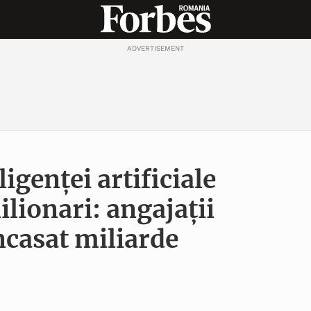
ADVERTISEMENT
igenței artificiale
lionari: angajații
casat miliarde