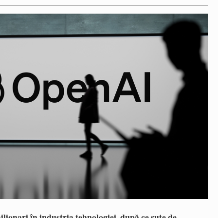
lionari în industria tehnologiei, după ce sute de