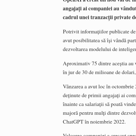
angajați ai companiei au vândut 
cadrul unei tranzacții private d
Potrivit informațiilor publicate d
avut posibilitatea să își vândă par
dezvoltarea modelului de intelige
Aproximativ 75 dintre aceștia au
în jur de 30 de milioane de dolari,
Vânzarea a avut loc în octombrie 2
deținute de primii angajați ai c
înainte ca salariații să poată vind
majoră pentru mulți dintre dezvolt
ChatGPT în noiembrie 2022.
Valoarea companiei a crescut spec