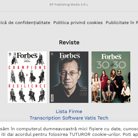
BP Publishing Media S.R.L
tică de confidențialitate
Politica privind cookies
Publicitate în 
Reviste
Lista Firme
Transcription Software Vatis Tech
Găzduire web
lasăm în computerul dumneavoastră mici fișiere cu date, cunos
iti dai acordul pentru folosirea TUTUROR cookie-urilor. Poti a