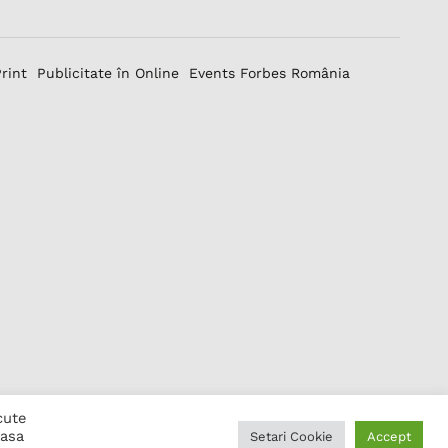
Print
Publicitate în Online
Events Forbes România
cute
pasa
Setari Cookie
Accept