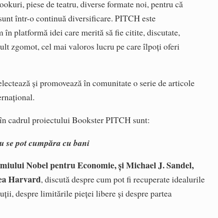
okuri, piese de teatru, diverse formate noi, pentru că
sunt într-o continuă diversificare. PITCH este
în platformă idei care merită să fie citite, discutate,
ult zgomot, cel mai valoros lucru pe care îlpoți oferi
electează și promovează în comunitate o serie de articole
ernațional.
e în cadrul proiectului Bookster PITCH sunt:
nu se pot cumpăra cu bani
miului Nobel pentru Economie, și Michael J. Sandel,
atea Harvard
, discută despre cum pot fi recuperate idealurile
ții, despre limitările pieței libere și despre partea