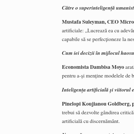
Către o superinteligență umanis
Mustafa Suleyman, CEO Micro
artificiale: „Lucrează ea cu adev
capabile să se perfecționeze la nesf
Cum iei decizii în mijlocul haosu
Economista Dambisa Moyo
arat
pentru a-și menține modelele de bu
Inteligența artificială și viitorul 
Pinelopi Koujianou Goldberg, p
trebui să dezvolte gândirea critică
artificială cu discernământ.