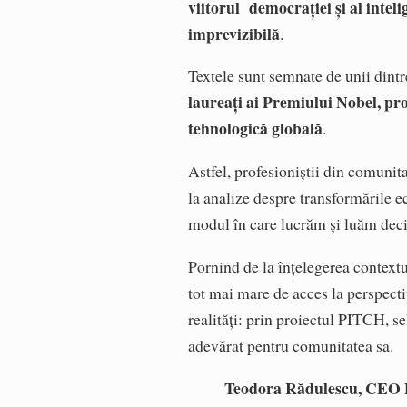
viitorul democrației și al inteli
imprevizibilă
.
Textele sunt semnate de unii dintr
laureați ai Premiului Nobel, prof
tehnologică globală
.
Astfel, profesioniștii din comuni
la analize despre transformările e
modul în care lucrăm și luăm deci
Pornind de la înțelegerea contextu
tot mai mare de acces la perspect
realități: prin proiectul PITCH, s
adevărat pentru comunitatea sa.
Teodora Rădulescu, CEO 