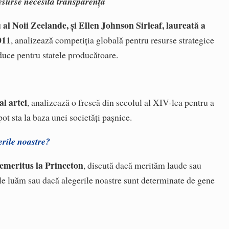
esurse necesită transparență
al Noii Zeelande, și Ellen Johnson Sirleaf, laureată a
011
, analizează competiția globală pentru resurse strategice
aduce pentru statele producătoare.
al artei
, analizează o frescă din secolul al XIV-lea pentru a
pot sta la baza unei societăți pașnice.
erile noastre?
 emeritus la Princeton
, discută dacă merităm laude sau
 le luăm sau dacă alegerile noastre sunt determinate de gene