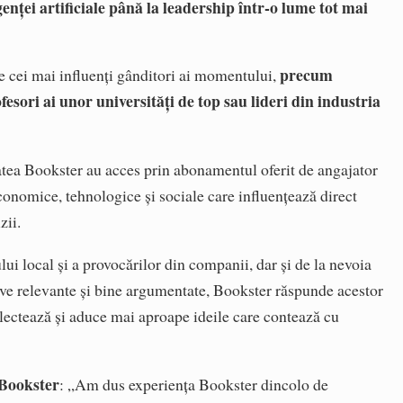
genței artificiale până la leadership într-o lume tot mai
precum
e cei mai influenți gânditori ai momentului,
esori ai unor universități de top sau lideri din industria
tatea Bookster au acces prin abonamentul oferit de angajator
conomice, tehnologice și sociale care influențează direct
zii.
lui local și a provocărilor din companii, dar și de la nevoia
ive relevante și bine argumentate, Bookster răspunde acestor
electează și aduce mai aproape ideile care contează cu
Bookster
: „Am dus experiența Bookster dincolo de