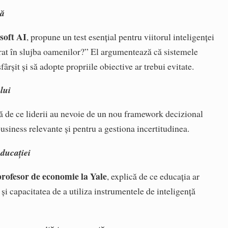
tă
soft AI
, propune un test esențial pentru viitorul inteligenței
ărat în slujba oamenilor?” El argumentează că sistemele
ârșit și să adopte propriile obiective ar trebui evitate.
lui
ă de ce liderii au nevoie de un nou framework decizional
siness relevante și pentru a gestiona incertitudinea.
educației
rofesor de economie la Yale
, explică de ce educația ar
 și capacitatea de a utiliza instrumentele de inteligență