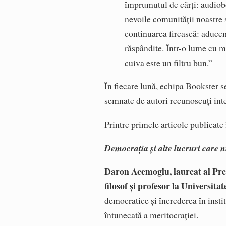
împrumutul de cărți: audiobo
nevoile comunității noastre 
continuarea firească: aducem 
răspândite. Într-o lume cu m
cuiva este un filtru bun.”
În fiecare lună, echipa Bookster s
semnate de autori recunoscuți int
Printre primele articole publicat
Democrația și alte lucruri care 
Daron Acemoglu, laureat al Pre
filosof și profesor la Universit
democratice și încrederea în institu
întunecată a meritocrației.