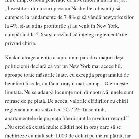
„Investitori din locuri precum Nashville, obișnuiți să
cumpere la randamente de 7-8% și să vândă newyorkezilor
la 4%, și-au atins profiturile și au venit în New York,
cumpărând la 5-6% și crezând că înțeleg reglementările
privind chiria.
Knakal atrage atenția asupra unui paradox major: deși
politicienii declară că vor un New York mai accesibil,
aproape toate măsurile luate, cu excepția programului de
beneficii fiscale, au făcut orașul mai scump. „Oferta este
limitată. Nu se adaugă locuințe noi; dimpotrivă, unele sunt
retrase de pe piață. De aceea, valorile clădirilor cu chirii
reglementate au scăzut cu 50-75%. În schimb,
apartamentele de pe piața liberă sunt la niveluri-record.”
„Nu cred că există multe clădiri noi în oraș care să se
închirieze cu mult sub 1.000 de dolari pe metru pătrat, iar