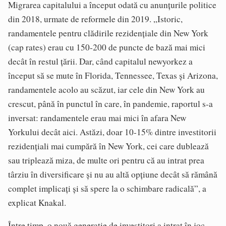
Migrarea capitalului a început odată cu anunțurile politice
din 2018, urmate de reformele din 2019. „Istoric,
randamentele pentru clădirile rezidențiale din New York
(cap rates) erau cu 150-200 de puncte de bază mai mici
decât în restul țării. Dar, când capitalul newyorkez a
început să se mute în Florida, Tennessee, Texas și Arizona,
randamentele acolo au scăzut, iar cele din New York au
crescut, până în punctul în care, în pandemie, raportul s-a
inversat: randamentele erau mai mici în afara New
Yorkului decât aici. Astăzi, doar 10-15% dintre investitorii
rezidențiali mai cumpără în New York, cei care dublează
sau triplează miza, de multe ori pentru că au intrat prea
târziu în diversificare și nu au altă opțiune decât să rămână
complet implicați și să spere la o schimbare radicală”, a
explicat Knakal.
Între timp, o nouă generație de investitori a intrat în joc.