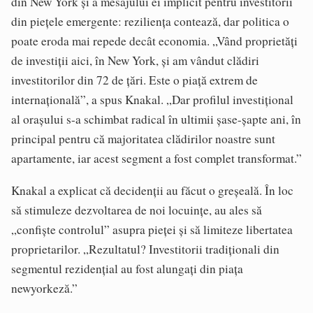
din New York și a mesajului ei implicit pentru investitorii
din piețele emergente: reziliența contează, dar politica o
poate eroda mai repede decât economia. „Vând proprietăți
de investiții aici, în New York, și am vândut clădiri
investitorilor din 72 de țări. Este o piață extrem de
internațională”, a spus Knakal. „Dar profilul investițional
al orașului s-a schimbat radical în ultimii șase-șapte ani, în
principal pentru că majoritatea clădirilor noastre sunt
apartamente, iar acest segment a fost complet transformat.”
Knakal a explicat că decidenții au făcut o greșeală. În loc
să stimuleze dezvoltarea de noi locuințe, au ales să
„confiște controlul” asupra pieței și să limiteze libertatea
proprietarilor. „Rezultatul? Investitorii tradiționali din
segmentul rezidențial au fost alungați din piața
newyorkeză.”