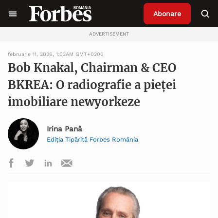
Abonare
ADVERTISEMENT
februarie 11, 2026, 1:02AM GMT+0200
Bob Knakal, Chairman & CEO
BKREA: O radiografie a pieței
imobiliare newyorkeze
Irina Pană
Ediția Tipărită Forbes România