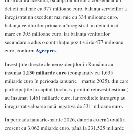
În structura acestuia, balanța bunurilor a consemnat un
deficit mai mic cu 977 milioane euro, balanța serviciilor a
înregistrat un excedent mai mic cu 334 milioane euro,
balanța veniturilor primare a înregistrat un deficit mai
mare cu 305 milioane euro, iar balanța veniturilor
secundare a adus o contribuție pozitivă de 477 milioane
Agerpres
euro, conform
.
Investițiile directe ale nerezidenților în România au
1,130 miliarde euro
însumat
(comparativ cu 1,635
miliarde euro în perioada ianuarie – martie 2025), din care
participațiile la capital (inclusiv profitul reinvestit estimat)
au însumat 1,461 miliarde euro, iar creditele intragrup au
înregistrat valoarea netă negativă de 331 milioane euro.
În perioada ianuarie-martie 2026, datoria externă totală a
crescut cu 3,062 miliarde euro, până la 231,525 miliarde