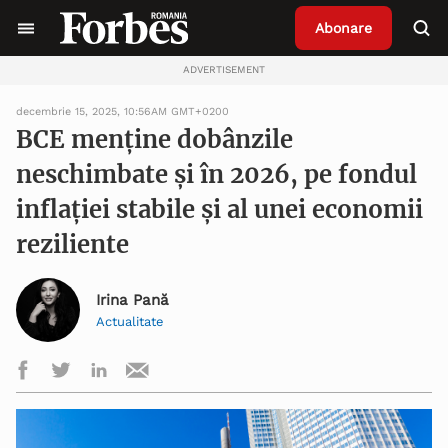
Abonare
ADVERTISEMENT
decembrie 15, 2025, 10:56AM GMT+0200
BCE menține dobânzile
neschimbate și în 2026, pe fondul
inflației stabile și al unei economii
reziliente
Irina Pană
Actualitate