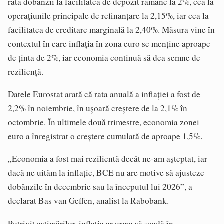
rata dobânzii la facilitatea de depozit rămâne la 2%, cea la
operațiunile principale de refinanțare la 2,15%, iar cea la
facilitatea de creditare marginală la 2,40%. Măsura vine în
contextul în care inflația în zona euro se menține aproape
de ținta de 2%, iar economia continuă să dea semne de
reziliență.
Datele Eurostat arată că rata anuală a inflației a fost de
2,2% în noiembrie, în ușoară creștere de la 2,1% în
octombrie. În ultimele două trimestre, economia zonei
euro a înregistrat o creștere cumulată de aproape 1,5%.
„Economia a fost mai rezilientă decât ne-am așteptat, iar
dacă ne uităm la inflație, BCE nu are motive să ajusteze
dobânzile în decembrie sau la începutul lui 2026”, a
declarat Bas van Geffen, analist la Rabobank.
Potrivit estimărilor, inflația ar urma să scadă în