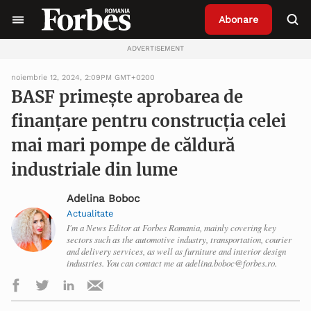
Abonare
ADVERTISEMENT
noiembrie 12, 2024, 2:09PM GMT+0200
BASF primește aprobarea de
finanțare pentru construcția celei
mai mari pompe de căldură
industriale din lume
Adelina Boboc
Actualitate
I'm a News Editor at Forbes Romania, mainly covering key
sectors such as the automotive industry, transportation, courier
and delivery services, as well as furniture and interior design
industries. You can contact me at adelina.boboc@forbes.ro.