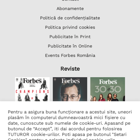
Abonamente
Politică de confidențialitate
Politica privind cookies
Publicitate în Print
Publicitate în Online
Events Forbes România
Reviste
Pentru a asigura buna funcționare a acestui site, uneori
plasăm în computerul dumneavoastră mici fișiere cu
date, cunoscute sub numele de cookie-uri. Apasand pe
butonul de “Accept”, iti dai acordul pentru folosirea
Lista Firme
TUTUROR cookie-urilor. Poti apasa pe butonul "Setari
Transcription Software Vatis Tech