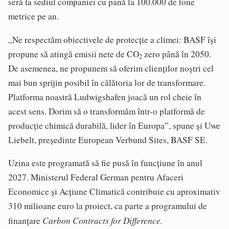
seră la sediul companiei cu până la 100.000 de tone
metrice pe an.
„Ne respectăm obiectivele de protecție a climei: BASF își
propune să atingă emisii nete de CO
zero până în 2050.
2
De asemenea, ne propunem să oferim clienților noștri cel
mai bun sprijin posibil în călătoria lor de transformare.
Platforma noastră Ludwigshafen joacă un rol cheie în
acest sens. Dorim să o transformăm într-o platformă de
producție chimică durabilă, lider în Europa”, spune și Uwe
Liebelt, președinte European Verbund Sites, BASF SE.
Uzina este programată să fie pusă în funcțiune în anul
2027. Ministerul Federal German pentru Afaceri
Economice și Acțiune Climatică contribuie cu aproximativ
310 milioane euro la proiect, ca parte a programului de
Carbon Contracts for Difference.
finanțare