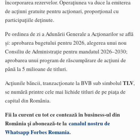
încorporarea rezervelor. Operațiunea va duce la emiterea
de acțiuni gratuite pentru acționari, proporțional cu
participațiile deținute.
Pe ordinea de zi a Adunării Generale a Acționarilor se află
și: aprobarea bugetului pentru 2026, alegerea unui nou
Consiliu de Administrație pentru mandatul 2026–2030;
aprobarea unui program de răscumpărare de acțiuni de
până la 5 milioane de titluri.
TLV
Acțiunile băncii, tranzacționate la BVB sub simbolul
,
se numără printre cele mai lichide titluri de pe piața de
capital din România.
Fii la curent cu tot ce contează în business-ul din
România și abonează-te la
canalul nostru de
Whatsapp Forbes Romania
.