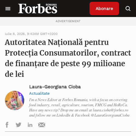
Abonare
ADVERTISEMENT
iulie 8, 2026, 9:42AM GMT+0200
Autoritatea Naţională pentru
Protecţia Consumatorilor, contract
de finanţare de peste 99 milioane
de lei
Laura-Georgiana Cioba
Actualitate
I'm a News Editor at Forbes Romania, with a focus on covering
food industry, retail, agriculture, tourism, FMCG and HoReCa.
Have any news tip? Drop me an email at laura.cioba@forbes.ro
and follow me on LinkedIn & Facebook @LauraGeorgianaCioba