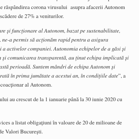
 de răspândirea corona virusului asupra afacerii Autonom
o scădere de 27% a veniturilor.
re și funcționare al Autonom, bazat pe sustenabilitate,
te, ne-a permis să acționăm rapid pentru a asigura
 și a activelor companiei. Autonomia echipelor de a găsi și
 și comunicarea transparentă, au ținut echipa implicată și
ceastă perioadă. Suntem mândri de echipa Autonom și
ată în prima jumătate a acestui an, în condițiile date
”, a
i coacționar al Autonom.
ului au crescut de la 1 ianuarie până la 30 iunie 2020 cu
es a listat obligațiuni în valoare de 20 de milioane de
de Valori București.