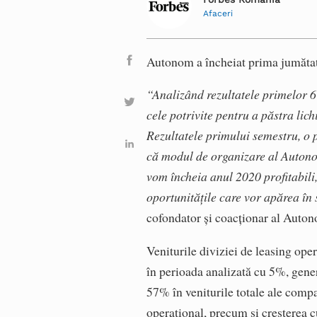
Afaceri
Autonom a încheiat prima jumătate 
“Analizând rezultatele primelor 6 
cele potrivite pentru a păstra lich
Rezultatele primului semestru, o p
că modul de organizare al Autonom 
vom încheia anul 2020 profitabili,
oportunitățile care vor apărea în 
cofondator și coacționar al Auto
Veniturile diviziei de leasing ope
în perioada analizată cu 5%, gene
57% în veniturile totale ale compa
operațional, precum și creșterea 