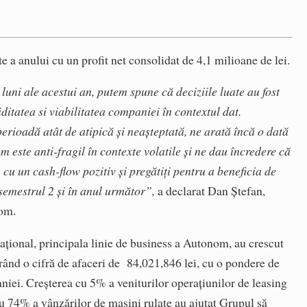
a anului cu un profit net consolidat de 4,1 milioane de lei.
luni ale acestui an, putem spune că deciziile luate au fost
iditatea si viabilitatea companiei în contextul dat.
erioadă atât de atipică și neașteptată, ne arată încă o dată
este anti-fragil în contexte volatile și ne dau încredere că
 cu un cash-flow pozitiv și pregătiți pentru a beneficia de
semestrul 2 și în anul următor”,
a declarat Dan Ștefan,
nom.
rațional, principala linie de business a Autonom, au crescut
rând o cifră de afaceri de 84,021,846 lei, cu o pondere de
niei. Creșterea cu 5% a veniturilor operațiunilor de leasing
cu 74% a vânzărilor de mașini rulate au ajutat Grupul să