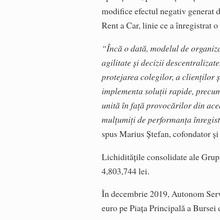
modifice efectul negativ generat
Rent a Car, linie ce a înregistrat 
“Încă o dată, modelul de organiza
agilitate și decizii descentraliza
protejarea colegilor, a clienților
implementa soluții rapide, precum
unită în față provocărilor din a
mulțumiți de performanța înregistr
spus Marius Ștefan, cofondator ș
Lichiditățile consolidate ale Grup
4,803,744 lei.
În decembrie 2019, Autonom Servic
euro pe Piața Principală a Bursei 