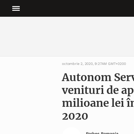
octombrie 2, 2020, 9:27AM GMT+0200
Autonom Servi
venituri de a
milioane lei î
2020
Forbes Romania