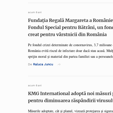
București pare să fie un pic mai izolată de problemele care
globală, acest lucru nu înseamnă că nu am putea vedea o cre
neocupare a pieței de birouri sau o presiune suplimentară pe 
acum 6 ani
Fundația Regală Margareta a Românie
Fondul Special pentru Bătrâni, un fon
creat pentru vârstnicii din România
Pe fondul crizei determinate de conornavirus, 3,7 milioane 
România evită riscul de infectare doar dacă stau acasă. Mulț
sprijin moral și material din partea familiei sau a persoanelo
Alții însă sunt nevoiți să iasă din casă pentru a-și procura 
De
Raluca Juncu
bunuri de strictă necesitate, iar unii sunt pur și simplu nedep
depresii în singurătate. Acest fond este menit să susțină nev
multe zone ale țării. Diverse proiecte sociale, ong-uri și iniț
perioada crizei vârstnicii aflați în situații de vulnerabilitate 
acum 6 ani
KMG International adoptă noi măsuri 
pentru diminuarea răspândirii virusu
Măsurile adoptate, cât și planul, vizează protejarea și sigura