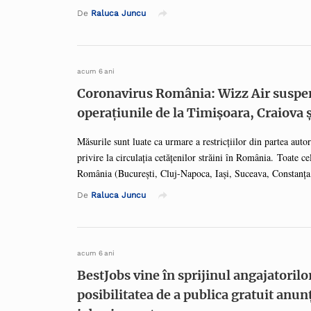
Software va prelua, în mod gratuit, procesele de resurse uma
De
Raluca Juncu
administrarea pe personal. „Trăim vremuri dificile și încerc
susținem în această criză socială, economică și sanitară. Av
calm, responsabilitate, solidaritate și empatie. Este o situați
oamenii de afaceri au acționat rapid pentru a veni în sprijinul
acum 6 ani
Coronavirus România: Wizz Air suspe
operațiunile de la Timișoara, Craiova ș
Măsurile sunt luate ca urmare a restricțiilor din partea auto
privire la circulația cetățenilor străini în România. Toate ce
România (București, Cluj-Napoca, Iași, Suceava, Constanța
Mare) rămân active, dar cu restricțiile impuse de diferitele 
De
Raluca Juncu
operează de pe aeroporturile respective. Pasagerii cu rezervă
suspendarea zborurilor vor fi informați automat prin e-mail 
pe wizzair.com sau prin aplicația pentru mobil.
acum 6 ani
BestJobs vine în sprijinul angajatorilo
posibilitatea de a publica gratuit anun