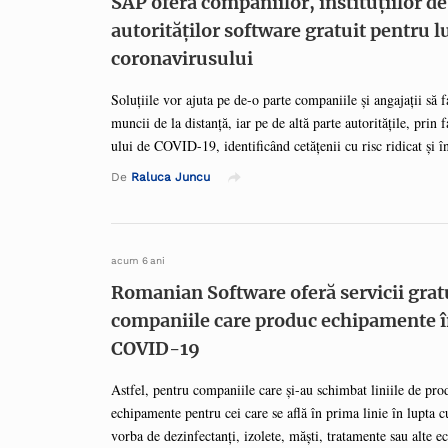
SAP oferă companiilor, instituțiilor d
autorităților software gratuit pentru 
coronavirusului
Soluțiile vor ajuta pe de-o parte companiile și angajații să 
muncii de la distanță, iar pe de altă parte autoritățile, prin 
ului de COVID-19, identificând cetățenii cu risc ridicat și î
resursele adecvate. Instituțiile de învățământ pot utiliza, d
De
Raluca Juncu
pentru a se asigura că elevii, studenții și profesorii sunt în s
își pot continua cursurile online într-un mod eficient. „Ne af
împreună: angajați, angajatori, sector public sau privat. Mo
analizăm nevoile și experiențele oamenilor devine critic pen
acum 6 ani
mediului economic și a societății ...
Romanian Software oferă servicii grat
companiile care produc echipamente 
COVID-19
Astfel, pentru companiile care și-au schimbat liniile de prod
echipamente pentru cei care se află în prima linie în lupta cu
vorba de dezinfectanți, izolete, măști, tratamente sau alte