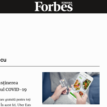
ncu
usținerea
tul COVID-19
are gratuită pentru toți
 În acest fel, Uber Eats