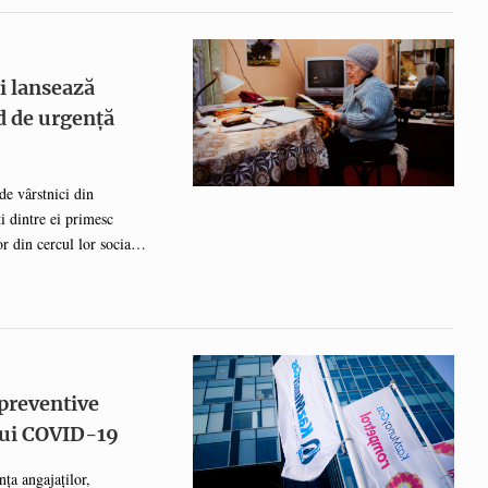
 afectează economia
ștere a ratei de
chirii. Cu toate ...
i lansează
d de urgență
de vârstnici din
i dintre ei primesc
r din cercul lor social.
alimente, medicamente și
lasabili, ori suferă
oile vârstnicilor din mai
iative, care sprijină pe
vor putea ...
preventive
lui COVID-19
nța angajaților,