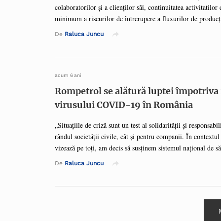
colaboratorilor și a clienților săi, continuitatea activitatilor
minimum a riscurilor de întrerupere a fluxurilor de producți
carburanți. Planul are trei direcții majore de acțiune, în fun
De
Raluca Juncu
impactul virusului, acestea respectând toate recomandările ș
autoritățile locale și centrale. Astfel, la nivelul subsidiare
și Republica Moldova, s-a adoptat și implementat o serie d
protejarea angajaților, clienților și a spațiilor de lucru (clăd
acum 6 ani
depozite, benzinării, rafinării). Recent, compania a adoptat 
Rompetrol se alătură luptei împotriva 
precum ...
virusului COVID-19 în România
„Situațiile de criză sunt un test al solidarității și responsabili
rândul societății civile, cât și pentru companii. În contextul
vizează pe toți, am decis să susținem sistemul național de să
partenerii noștri de la Fundația pentru SMURD, prin achiziț
De
Raluca Juncu
validare a infecției cu virusul COVID-19, dar și prin sprijin
Național de Cercetare Dezvoltare Medico-Militară “Cantac
identificarea tipului de virus care circulă în România. Mai
de comunitățile din Constanța și Prahova, de aceea vom dona
echipament și materiale ...