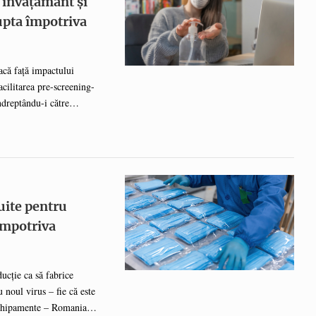
e învățământ și
lupta împotriva
facă față impactului
facilitarea pre-screening-
ndreptându-i către
e asemenea, software-ul
iguranță și sănătoși și că
lăm în această situație
dul în care gestionăm și
tru continuitatea
uite pentru
împotriva
ucție ca să fabrice
 noul virus – fie că este
 echipamente – Romanian