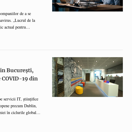
companiilor de a se
avirus. „Lucrul de la
ic actual pentru
ă și sunt practic în plin
ie de scenariile pe care
Numărul anunțurilor
perioada următoare, iar în
găsească mai ușor ...
din București,
de COVID-19 din
servicii IT, științifice
uropene precum Dublin,
iei în ciclurile globale
emnificative în perioada
piața de birouri din