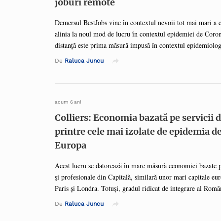
joburi remote
Demersul BestJobs vine în contextul nevoii tot mai mari a 
alinia la noul mod de lucru în contextul epidemiei de Coron
distanță este prima măsură impusă în contextul epidemiolog
protejarea sănătății angajaților. Astfel, companiile se repliaz
De
Raluca Juncu
proces de adaptare la nevoile estimate de recrutare, în funcț
fiecare își bazează planul de continuitate a business-ului. 
pentru poziții la distanță este așadar așteptat să crească în 
acest context am decis să venim în sprijinul companiilor să 
acum 6 ani
Colliers: Economia bazată pe servicii 
printre cele mai izolate de epidemia 
Europa
Acest lucru se datorează în mare măsură economiei bazate pe 
și profesionale din Capitală, similară unor mari capitale e
Paris și Londra. Totuși, gradul ridicat de integrare al Român
de producție sugerează că economia va întâmpina presiuni s
De
Raluca Juncu
următoare, având în vedere tendințele globale. „Chiar dacă 