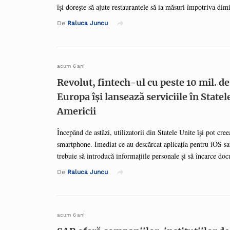
își dorește să ajute restaurantele să ia măsuri împotriva dimi
livrarea de mâncare accesibilă pentru cât mai mulți utilizato
De
Raluca Juncu
Eats vor avea și posibilitatea de a selecta livrarea fără conta
astfel curierilor să le lase comanda în fața ușii sau a casei ș
direct, o opțiune creată în special pentru cei care aleg sau s
autoizoleze. Într-o perioadă în care restaurantele ...
acum 6 ani
Revolut, fintech-ul cu peste 10 mil. de 
Europa își lansează serviciile în Statel
Americii
Începând de astăzi, utilizatorii din Statele Unite își pot cre
smartphone. Imediat ce au descărcat aplicația pentru iOS sa
trebuie să introducă informațiile personale și să încarce doc
iar contul lor va fi ulterior verificat în doar câteva minute.
De
Raluca Juncu
utilizator a fost aprobat, acesta va primi instantaneu detaliil
folosite pentru a efectua plăți și pentru depunerea salariului
sunt asigurate de FDIC până la 250.000 de dolari, printr-un
Metropolitan Commercial Bank. Utilizatorii din SUA pot, d
acum 6 ani
primească salariul cu ...