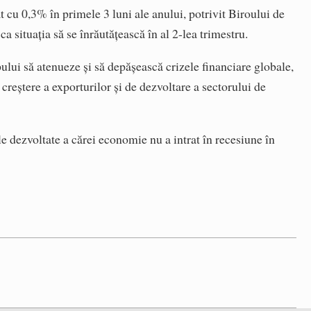
 cu 0,3% în primele 3 luni ale anului, potrivit Biroului de
 ca situația să se înrăutățească în al 2-lea trimestru.
pului să atenueze și să depășească crizele financiare globale,
e creștere a exporturilor și de dezvoltare a sectorului de
ile dezvoltate a cărei economie nu a intrat în recesiune în