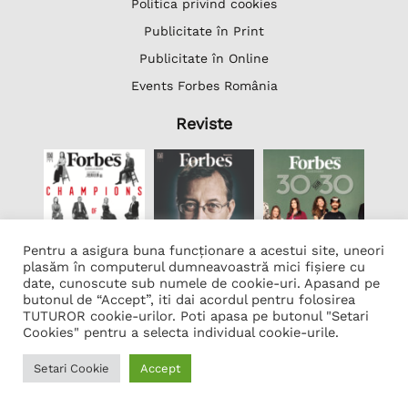
Politica privind cookies
Publicitate în Print
Publicitate în Online
Events Forbes România
Reviste
Pentru a asigura buna funcționare a acestui site, uneori
plasăm în computerul dumneavoastră mici fișiere cu
date, cunoscute sub numele de cookie-uri. Apasand pe
butonul de “Accept”, iti dai acordul pentru folosirea
Lista Firme
TUTUROR cookie-urilor. Poti apasa pe butonul "Setari
Transcription Software Vatis Tech
Cookies" pentru a selecta individual cookie-urile.
Găzduire web
Setari Cookie
Accept
Developed by
Neo Vision