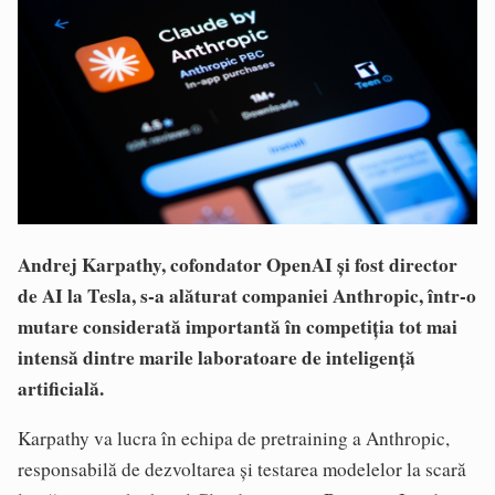
Andrej Karpathy, cofondator OpenAI și fost director
de AI la Tesla, s-a alăturat companiei Anthropic, într-o
mutare considerată importantă în competiția tot mai
intensă dintre marile laboratoare de inteligență
artificială.
Karpathy va lucra în echipa de pretraining a Anthropic,
responsabilă de dezvoltarea și testarea modelelor la scară