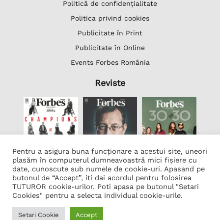
Politică de confidențialitate
Politica privind cookies
Publicitate în Print
Publicitate în Online
Events Forbes România
Reviste
Pentru a asigura buna funcționare a acestui site, uneori
plasăm în computerul dumneavoastră mici fișiere cu
date, cunoscute sub numele de cookie-uri. Apasand pe
butonul de “Accept”, iti dai acordul pentru folosirea
Lista Firme
TUTUROR cookie-urilor. Poti apasa pe butonul "Setari
Transcription Software Vatis Tech
Cookies" pentru a selecta individual cookie-urile.
Găzduire web
Setari Cookie
Accept