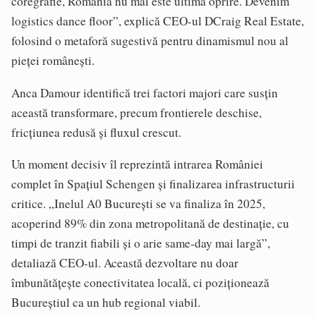
coregrafie, România nu mai este ultima oprire. Devenim
logistics dance floor”, explică CEO-ul DCraig Real Estate,
folosind o metaforă sugestivă pentru dinamismul nou al
pieței românești.
Anca Damour identifică trei factori majori care susțin
această transformare, precum frontierele deschise,
fricțiunea redusă și fluxul crescut.
Un moment decisiv îl reprezintă intrarea României
complet în Spațiul Schengen și finalizarea infrastructurii
critice. „Inelul A0 București se va finaliza în 2025,
acoperind 89% din zona metropolitană de destinație, cu
timpi de tranzit fiabili și o arie same-day mai largă”,
detaliază CEO-ul. Această dezvoltare nu doar
îmbunătățește conectivitatea locală, ci poziționează
Bucureștiul ca un hub regional viabil.