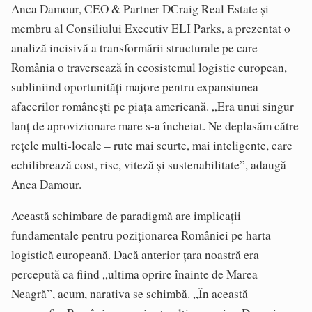
Anca Damour, CEO & Partner DCraig Real Estate și
membru al Consiliului Executiv ELI Parks, a prezentat o
analiză incisivă a transformării structurale pe care
România o traversează în ecosistemul logistic european,
subliniind oportunități majore pentru expansiunea
afacerilor românești pe piața americană. „Era unui singur
lanț de aprovizionare mare s-a încheiat. Ne deplasăm către
rețele multi-locale – rute mai scurte, mai inteligente, care
echilibrează cost, risc, viteză și sustenabilitate”, adaugă
Anca Damour.
Această schimbare de paradigmă are implicații
fundamentale pentru poziționarea României pe harta
logistică europeană. Dacă anterior țara noastră era
percepută ca fiind „ultima oprire înainte de Marea
Neagră”, acum, narativa se schimbă. „În această