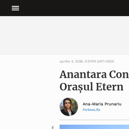
aprilie 4, 2026, 5:51PM GMT+0200
Anantara Con
Orașul Etern
Ana-Maria Prunariu
ForbesLife