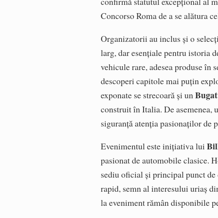
confirmă statutul excepțional al 
Concorso Roma de a se alătura ce
Organizatorii au inclus și o selec
larg, dar esențiale pentru istoria 
vehicule rare, adesea produse în se
descoperi capitole mai puțin explor
Bugat
exponate se strecoară și un
construit în Italia. De asemenea, 
siguranță atenția pasionaților de p
Bi
Evenimentul este inițiativa lui
pasionat de automobile clasice. H
sediu oficial și principal punct de
rapid, semn al interesului uriaș di
la eveniment rămân disponibile pe