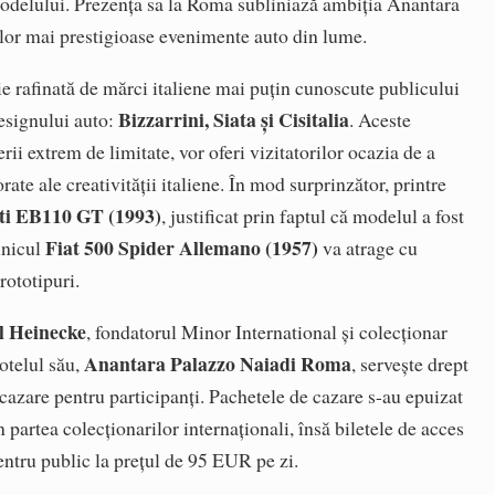
modelului. Prezența sa la Roma subliniază ambiția Anantara
lor mai prestigioase evenimente auto din lume.
ție rafinată de mărci italiene mai puțin cunoscute publicului
Bizzarrini, Siata și Cisitalia
designului auto:
. Aceste
rii extrem de limitate, vor oferi vizitatorilor ocazia de a
ate ale creativității italiene. În mod surprinzător, printre
ti EB110 GT (1993)
, justificat prin faptul că modelul a fost
Fiat 500 Spider Allemano (1957)
unicul
va atrage cu
rototipuri.
ll Heinecke
, fondatorul Minor International și colecționar
Anantara Palazzo Naiadi Roma
otelul său,
, servește drept
 cazare pentru participanți. Pachetele de cazare s-au epuizat
n partea colecționarilor internaționali, însă biletele de acces
ntru public la prețul de 95 EUR pe zi.