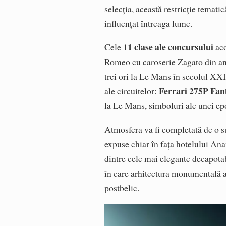
selecția, această restricție temati
influențat întreaga lume.
11 clase ale concursului
Cele
aco
Romeo cu caroserie Zagato din an
trei ori la Le Mans în secolul XXI
Ferrari 275P Fan
ale circuitelor:
la Le Mans, simboluri ale unei epo
Atmosfera va fi completată de o s
expuse chiar în fața hotelului An
dintre cele mai elegante decapota
în care arhitectura monumentală a 
postbelic.