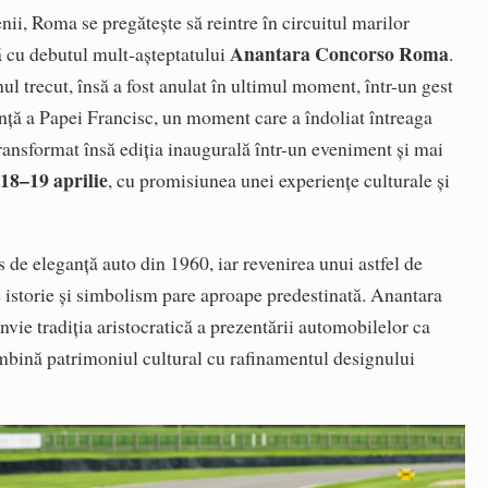
ii, Roma se pregătește să reintre în circuitul marilor
Anantara Concorso Roma
ă cu debutul mult‑așteptatului
.
ul trecut, însă a fost anulat în ultimul moment, într-un gest
iință a Papei Francisc, un moment care a îndoliat întreaga
transformat însă ediția inaugurală într-un eveniment și mai
18–19 aprilie
u
, cu promisiunea unei experiențe culturale și
de eleganță auto din 1960, iar revenirea unui astfel de
e istorie și simbolism pare aproape predestinată. Anantara
ie tradiția aristocratică a prezentării automobilelor ca
îmbină patrimoniul cultural cu rafinamentul designului