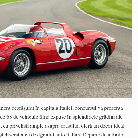
iment desfășurat în capitala Italiei, concursul va prezenta
l de 68 de vehicule fiind expuse în splendidele grădini ale
c, cu priveliști ample asupra orașului, oferă un decor ideal
i diversitatea designului auto italian. Departe de a limita