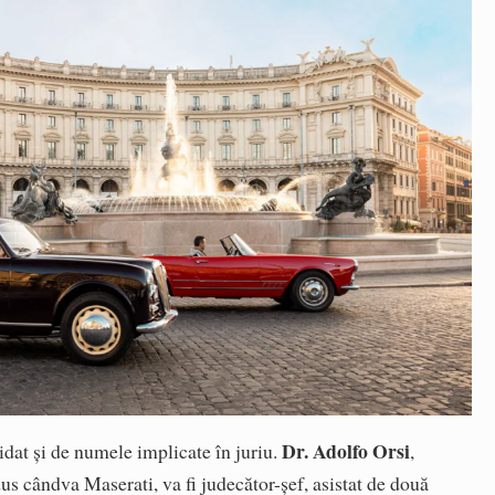
Dr. Adolfo Orsi
idat și de numele implicate în juriu.
,
us cândva Maserati, va fi judecător-șef, asistat de două