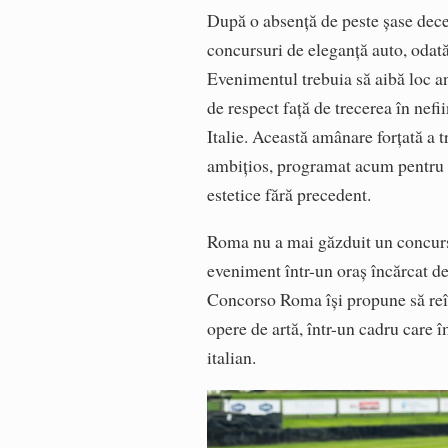
După o absență de peste șase decen
concursuri de eleganță auto, odat
Evenimentul trebuia să aibă loc an
de respect față de trecerea în nef
Italie. Această amânare forțată a 
ambițios, programat acum pentr
estetice fără precedent.
Roma nu a mai găzduit un concurs 
eveniment într-un oraș încărcat d
Concorso Roma își propune să reînv
opere de artă, într-un cadru care 
italian.