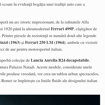
că scoate în evidență bogăția unei tradiții auto care a
peră un arc istoric impresionant, de la rafinatele Alfa
Ferrari 499P
ii 1920 până la ultramodernul
, câștigător de
. Printre piesele de rezistență se numără două alte legende
tuzzi (1963)
Ferrari 250 LM (1964)
și
, ambele cu victorii
ci de aur pentru motorsportul italian.
Lancia Aurelia B24 decapotabile
uperbă colecție de
,
antara Palazzo Naiadi. Aceste modele, considerate unele
bile produse vreodată, vor crea un tablou urban spectaculos,
Romei se împletește cu liniile fluide ale designului italian