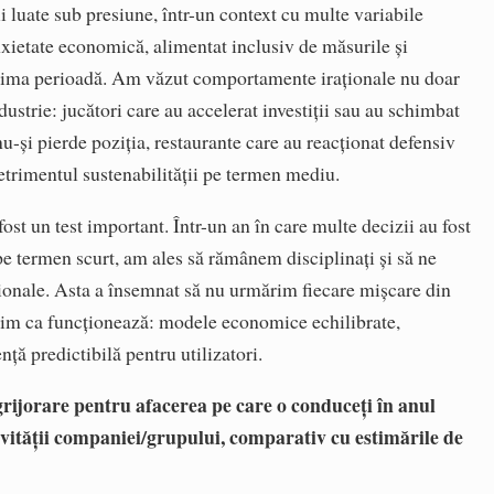
i luate sub presiune, într-un context cu multe variabile
anxietate economică, alimentat inclusiv de măsurile și
ultima perioadă. Am văzut comportamente iraționale nu doar
ndustrie: jucători care au accelerat investiții sau au schimbat
nu-și pierde poziția, restaurante care au reacționat defensiv
detrimentul sustenabilității pe termen mediu.
ost un test important. Într-un an în care multe decizii au fost
pe termen scurt, am ales să rămânem disciplinați și să ne
ionale. Asta a însemnat să nu urmărim fiecare mișcare din
știm ca funcționează: modele economice echilibrate,
nță predictibilă pentru utilizatori.
grijorare pentru afacerea pe care o conduceți în anul
ivității companiei/grupului, comparativ cu estimările de