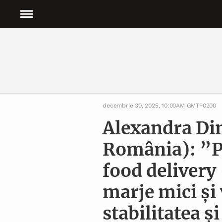
decembrie 30, 2025, 10:00AM GMT+0200
Alexandra Din
România): ”P
food delivery
marje mici ș
stabilitatea și