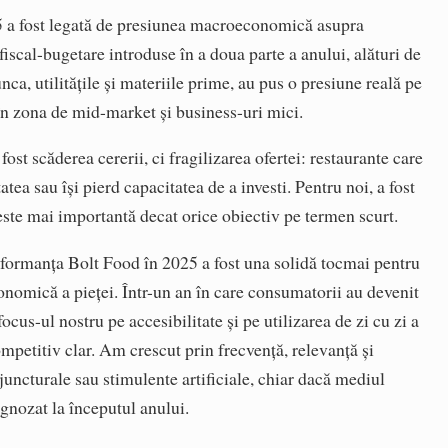
5 a fost legată de presiunea macroeconomică asupra
scal-bugetare introduse în a doua parte a anului, alături de
nca, utilitățile și materiile prime, au pus o presiune reală pe
 în zona de mid-market și business-uri mici.
fost scăderea cererii, ci fragilizarea ofertei: restaurante care
tea sau își pierd capacitatea de a investi. Pentru noi, a fost
 este mai importantă decat orice obiectiv pe termen scurt.
erformanța Bolt Food în 2025 a fost una solidă tocmai pentru
conomică a pieței. Într-un an în care consumatorii au devenit
focus-ul nostru pe accesibilitate și pe utilizarea de zi cu zi a
ompetitiv clar. Am crescut prin frecvență, relevanță și
juncturale sau stimulente artificiale, chiar dacă mediul
gnozat la începutul anului.