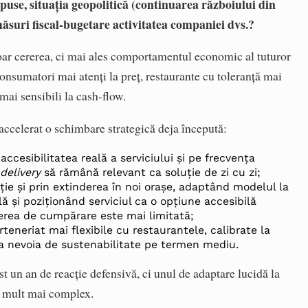
puse, situația geopolitică (continuarea războiului din
măsuri fiscal-bugetare activitatea companiei dvs.?
oar cererea, ci mai ales comportamentul economic al tuturor
onsumatori mai atenți la preț, restaurante cu toleranță mai
i mai sensibili la cash-flow.
accelerat o schimbare strategică deja începută:
cesibilitatea reală a serviciului și pe frecvența
delivery
să rămână relevant ca soluție de zi cu zi;
ie și prin extinderea în noi orașe, adaptând modelul la
ă și poziționând serviciul ca o opțiune accesibilă
terea de cumpărare este mai limitată;
neriat mai flexibile cu restaurantele, calibrate la
 la nevoia de sustenabilitate pe termen mediu.
t un an de reacție defensivă, ci unul de adaptare lucidă la
c mult mai complex.