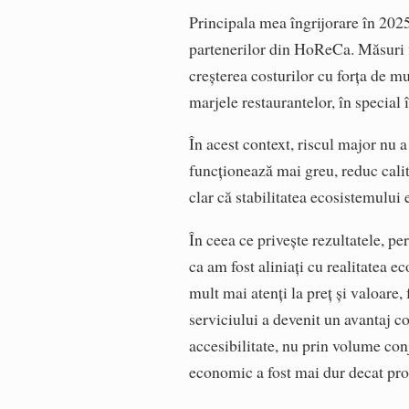
Principala mea îngrijorare în 202
partenerilor din HoReCa. Măsuri fi
creșterea costurilor cu forța de mu
marjele restaurantelor, în special
În acest context, riscul major nu a 
funcționează mai greu, reduc calita
clar că stabilitatea ecosistemului
În ceea ce privește rezultatele, p
ca am fost aliniați cu realitatea e
mult mai atenți la preț și valoare, 
serviciului a devenit un avantaj c
accesibilitate, nu prin volume con
economic a fost mai dur decat pro