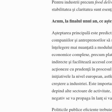
Pentru industrii precum
food deli
stabilitatea și claritatea sunt esenț
Acum, la finalul unui an, ce așt
Așteptarea principală este predicti
companiilor și antreprenorilor să 
înțelegere mai nuanțată a modulu
economice complexe, precum platfo
indirecte și facilitează accesul c
acționeze cu prudență în procesul 
inițiativele la nivel european, ast
creștere a industriei. Este importa
depind alte sectoare de activitate
negativ se va propaga în lanț si v
Politicile publice eficiente trebui