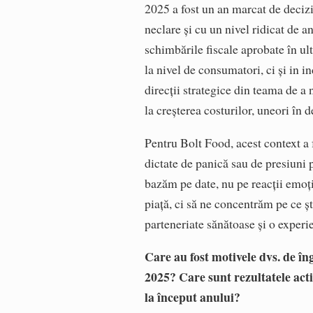
2025 a fost un an marcat de decizi
neclare și cu un nivel ridicat de 
schimbările fiscale aprobate în 
la nivel de consumatori, ci și in i
direcții strategice din teama de a 
la creșterea costurilor, uneori în 
Pentru Bolt Food, acest context a f
dictate de panică sau de presiuni 
bazăm pe date, nu pe reacții emoț
piață, ci să ne concentrăm pe ce 
parteneriate sănătoase și o experie
Care au fost motivele dvs. de în
2025? Care sunt rezultatele act
la început anului?