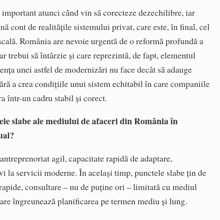
 important atunci când vin să corecteze dezechilibre, iar
nă cont de realitățile sistemului privat, care este, în final, cel
fiscală. România are nevoie urgentă de o reformă profundă a
ar trebui să întârzie și care reprezintă, de fapt, elementul
sența unei astfel de modernizări nu face decât să adauge
ără a crea condițiile unui sistem echitabil în care companiile
a într-un cadru stabil și corect.
tele slabe ale mediului de afaceri din România în
ual?
ntreprenoriat agil, capacitate rapidă de adaptare,
vi la servicii moderne. În același timp, punctele slabe țin de
 rapide, consultare – nu de puține ori – limitată cu mediul
ă care îngreunează planificarea pe termen mediu și lung.