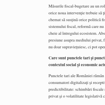
Măsurile fiscal-bugetare au un rol
orice noua intervenție trebuie să ți
chemat să susțină orice politică 
sistemului fiscal, reformă care nu 
cheie al întregului ecosistem. Ab
presiune asupra mediului privat, f
nu doar supraviețuiesc, ci pot oper
Care sunt punctele tari și punc
contextul social și economic act
Punctele tari ale României rămân a
consumatori digitalizați și recepti
predictibilitate: schimbări fiscale
privat și o volatilitate legislativ