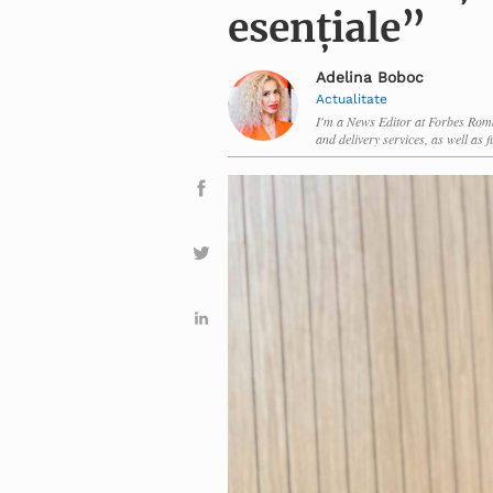
esențiale”
Adelina Boboc
Actualitate
I'm a News Editor at Forbes Roman
and delivery services, as well as