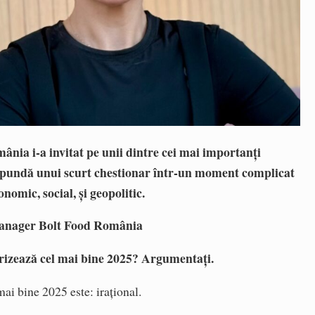
ânia i-a invitat pe unii dintre cei mai importanți
spundă unui scurt chestionar într-un moment complicat
nomic, social, și geopolitic.
Manager Bolt Food România
erizează cel mai bine 2025? Argumentați.
ai bine 2025 este: irațional.