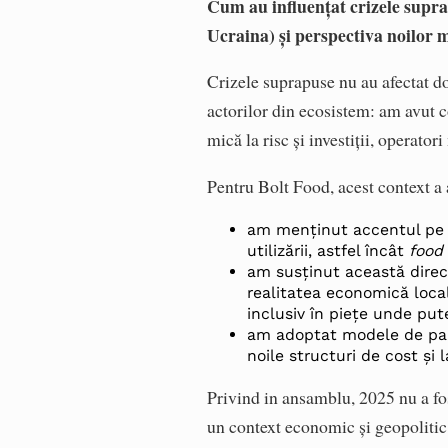
Cum au influențat crizele supra
Ucraina) și perspectiva noilor 
Crizele suprapuse nu au afectat d
actorilor din ecosistem: am avut c
mică la risc și investiții, operator
Pentru Bolt Food, acest context a 
am menținut accentul pe ac
utilizării, astfel încât
food 
am susținut această direcț
realitatea economică local
inclusiv în piețe unde pu
am adoptat modele de parte
noile structuri de cost și
Privind in ansamblu, 2025 nu a fos
un context economic și geopoliti