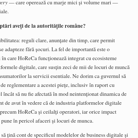
very
— care operează cu marje mici și volume mari —
iale.
eptări aveți de la autoritățile române?
bilitatea: reguli clare, anunțate din timp, care permit
se adapteze fără șocuri. La fel de importantă este o
i în care HoReCa funcționează integrat cu ecosisteme
rmele digitale, care susțin zeci de mii de locuri de muncă
onsumatorilor la servicii esentiale. Ne dorim ca guvernul să
de reglementare a acestei piețe, inclusiv în raport cu
fel încât să nu fie afectată în mod neintenționat dinamica de
nt de avut în vedere că de industria platformelor digitale
, precum HoReCa și ceilalți operatori, iar orice impact
a pune în pericol afaceri și locuri de munca.
e să țină cont de specificul modelelor de business digitale și