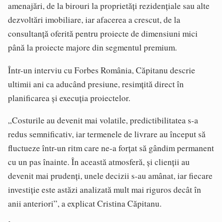
amenajări, de la birouri la proprietăți rezidențiale sau alte
dezvoltări imobiliare, iar afacerea a crescut, de la
consultanță oferită pentru proiecte de dimensiuni mici
până la proiecte majore din segmentul premium.
Într-un interviu cu Forbes România, Căpitanu descrie
ultimii ani ca aducând presiune, resimțită direct în
planificarea și execuția proiectelor.
„Costurile au devenit mai volatile, predictibilitatea s-a
redus semnificativ, iar termenele de livrare au început să
fluctueze într-un ritm care ne-a forțat să gândim permanent
cu un pas înainte. În această atmosferă, și clienții au
devenit mai prudenți, unele decizii s-au amânat, iar fiecare
investiție este astăzi analizată mult mai riguros decât în
anii anteriori”, a explicat Cristina Căpitanu.