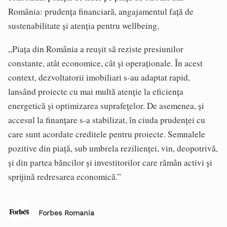
România: prudența financiară, angajamentul față de
sustenabilitate și atenția pentru wellbeing.
„Piața din România a reușit să reziste presiunilor
constante, atât economice, cât și operaționale. În acest
context, dezvoltatorii imobiliari s-au adaptat rapid,
lansând proiecte cu mai multă atenție la eficiența
energetică și optimizarea suprafețelor. De asemenea, și
accesul la finanțare s-a stabilizat, în ciuda prudenței cu
care sunt acordate creditele pentru proiecte. Semnalele
pozitive din piață, sub umbrela rezilienței, vin, deopotrivă,
și din partea băncilor și investitorilor care rămân activi și
sprijină redresarea economică.”
Forbes Romania