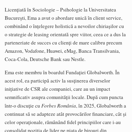
Licențiată în Sociologie – Psihologie la Universitatea
București, Ema a avut o abordare unică în client service,
combinând o înțelegere holistică a nevoilor chiriașilor cu
o strategie de leasing orientată spre viitor, ceea ce a dus la
parteneriate de succes cu clienți de mare calibru precum
Amazon, Vodafone, Huawei, eMag, Banca Transilvania,
Coca-Cola, Deutsche Bank sau Nestle.
Ema este membru în boardul Fundației Globalworth. În
acest rol, ea participă activ la susținerea diverselor
inițiative de CSR ale companiei, care au un impact
semnificativ asupra comunității locale. După cum puncta
Forbes România
într-o discuție cu
, în 2025, Globalworth a
continuat să se adapteze atât provocărilor financiare, cât și
celor operaționale, rămânând fidel principiilor care i-au
consolidat poziția de lider pe piața de birouri din