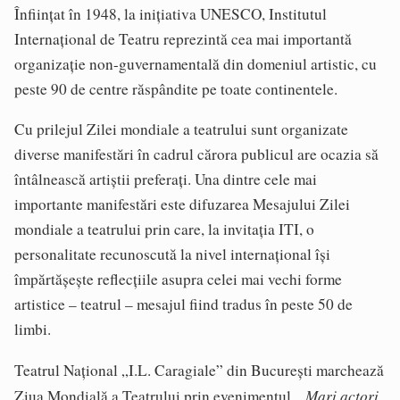
Înființat în 1948, la inițiativa UNESCO, Institutul
Internațional de Teatru reprezintă cea mai importantă
organizație non-guvernamentală din domeniul artistic, cu
peste 90 de centre răspândite pe toate continentele.
Cu prilejul Zilei mondiale a teatrului sunt organizate
diverse manifestări în cadrul cărora publicul are ocazia să
întâlnească artiștii preferați. Una dintre cele mai
importante manifestări este difuzarea Mesajului Zilei
mondiale a teatrului prin care, la invitația ITI, o
personalitate recunoscută la nivel internațional își
împărtășește reflecțiile asupra celei mai vechi forme
artistice – teatrul – mesajul fiind tradus în peste 50 de
limbi.
Teatrul Național „I.L. Caragiale” din București marchează
„Mari actori
Ziua Mondială a Teatrului prin evenimentul