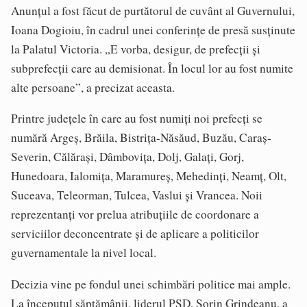
Anunțul a fost făcut de purtătorul de cuvânt al Guvernului,
Ioana Dogioiu, în cadrul unei conferințe de presă susținute
la Palatul Victoria. „E vorba, desigur, de prefecții și
subprefecții care au demisionat. În locul lor au fost numite
alte persoane”, a precizat aceasta.
Printre județele în care au fost numiți noi prefecți se
numără Argeș, Brăila, Bistrița-Năsăud, Buzău, Caraș-
Severin, Călărași, Dâmbovița, Dolj, Galați, Gorj,
Hunedoara, Ialomița, Maramureș, Mehedinți, Neamț, Olt,
Suceava, Teleorman, Tulcea, Vaslui și Vrancea. Noii
reprezentanți vor prelua atribuțiile de coordonare a
serviciilor deconcentrate și de aplicare a politicilor
guvernamentale la nivel local.
Decizia vine pe fondul unei schimbări politice mai ample.
La începutul săptămânii, liderul PSD, Sorin Grindeanu, a