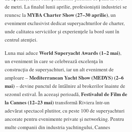
de metri. La finalul lunii aprilie, profesioniștii industriei se
MYBA Charter Show (27–30 aprilie)
reunesc la
, un
eveniment exclusivist dedicat superyachturilor de charter,
unde calitatea serviciilor și experiențele la bord sunt în
centrul atenției.
World Superyacht Awards (1–2 mai)
Luna mai aduce
,
un eveniment în care se celebrează excelența în
construcția de superyachturi, iar un alt eveniment de
Mediterranean Yacht Show (MEDYS) (2–6
amploare –
mai)
– devine punctul de întâlnire al brokerilor înainte de
Festivalul de Film de
sezonul estival. În aceeași perioadă,
la Cannes (12–23 mai)
transformă Riviera într-un
adevărat spectacol plutitor, cu peste 100 de superyachturi
ancorate pentru evenimente private și networking. Pentru
multe companii din industria yachtingului, Cannes