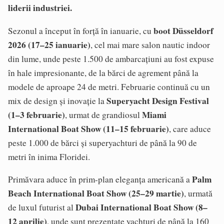
liderii industriei.
boot Düsseldorf
Sezonul a început în forță în ianuarie, cu
2026 (17–25 ianuarie)
, cel mai mare salon nautic indoor
din lume, unde peste 1.500 de ambarcațiuni au fost expuse
în hale impresionante, de la bărci de agrement până la
modele de aproape 24 de metri. Februarie continuă cu un
Superyacht Design Festival
mix de design și inovație la
(1–3 februarie)
Miami
, urmat de grandiosul
International Boat Show (11–15 februarie)
, care aduce
peste 1.000 de bărci și superyachturi de până la 90 de
metri în inima Floridei.
Palm
Primăvara aduce în prim-plan eleganța americană a
Beach International Boat Show (25–29 martie)
, urmată
Dubai International Boat Show (8–
de luxul futurist al
12 aprilie)
, unde sunt prezentate yachturi de până la 160