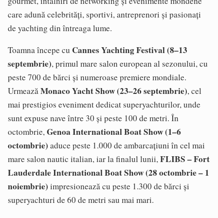
gourmet, întâlniri de networking și evenimente mondene
care adună celebrități, sportivi, antreprenori și pasionați
de yachting din întreaga lume.
Cannes Yachting Festival (8–13
Toamna începe cu
septembrie)
, primul mare salon european al sezonului, cu
peste 700 de bărci și numeroase premiere mondiale.
Monaco Yacht Show (23–26 septembrie)
Urmează
, cel
mai prestigios eveniment dedicat superyachturilor, unde
sunt expuse nave între 30 și peste 100 de metri. În
Genoa International Boat Show (1–6
octombrie,
octombrie)
aduce peste 1.000 de ambarcațiuni în cel mai
FLIBS – Fort
mare salon nautic italian, iar la finalul lunii,
Lauderdale International Boat Show (28 octombrie – 1
noiembrie)
impresionează cu peste 1.300 de bărci și
superyachturi de 60 de metri sau mai mari.