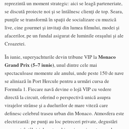
reprezintă un moment strategic: aici se leagă parteneriate,
se discută proiecte noi și se întâlnesc clienți de top. Seara,
punțile se transformă în spații de socializare cu muzică
live, cine gourmet și invitați din lumea filmului, modei și
afacerilor, pe un fundal asigurat de luminile orașului și ale
Croazetei.
Monaco
În iunie, superyachturile devin tribune VIP la
Grand Prix (5–7 iunie)
, unul dintre cele mai
spectaculoase momente ale anului, unde peste 150 de nave
se aliniază în Port Hercule pentru a urmări cursa de
Formula 1. Fiecare navă devine o lojă VIP cu vedere
directă la circuit, oferind o perspectivă unică asupra
virajelor strânse și a duelurilor de mare viteză care
definesc celebrul traseu urban din Monaco. Atmosfera este
electrizantă: pe punți au loc petreceri private, degustări