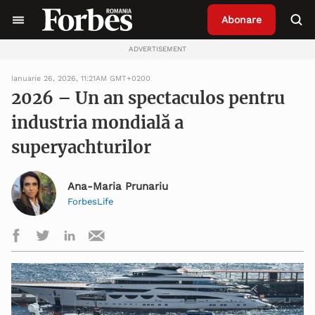
Abonare
ADVERTISEMENT
ianuarie 26, 2026, 11:21AM GMT+0200
2026 – Un an spectaculos pentru
industria mondială a
superyachturilor
Ana-Maria Prunariu
ForbesLife