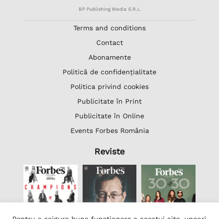
BP Publishing Media S.R.L
Terms and conditions
Contact
Abonamente
Politică de confidențialitate
Politica privind cookies
Publicitate în Print
Publicitate în Online
Events Forbes România
Reviste