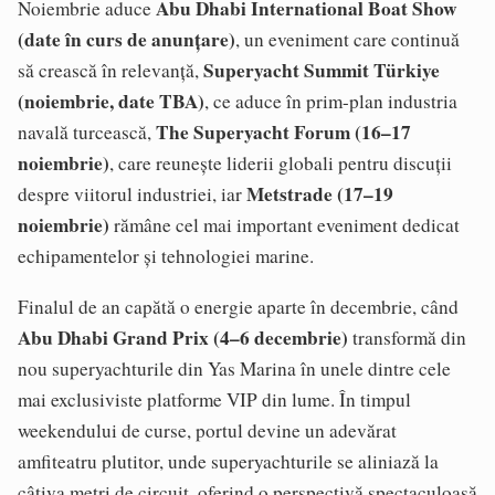
Abu Dhabi International Boat Show
Noiembrie aduce
(date în curs de anunțare)
, un eveniment care continuă
Superyacht Summit Türkiye
să crească în relevanță,
(noiembrie, date TBA)
, ce aduce în prim-plan industria
The Superyacht Forum (16–17
navală turcească,
noiembrie)
, care reunește liderii globali pentru discuții
Metstrade (17–19
despre viitorul industriei, iar
noiembrie)
rămâne cel mai important eveniment dedicat
echipamentelor și tehnologiei marine.
Finalul de an capătă o energie aparte în decembrie, când
Abu Dhabi Grand Prix (4–6 decembrie)
transformă din
nou superyachturile din Yas Marina în unele dintre cele
mai exclusiviste platforme VIP din lume. În timpul
weekendului de curse, portul devine un adevărat
amfiteatru plutitor, unde superyachturile se aliniază la
câțiva metri de circuit, oferind o perspectivă spectaculoasă